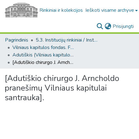
Rinkiniai ir kolekcijos
Ieškoti visame archyve
(c
Prisijungti
Pagrindinis
5.3. Institucijų rinkiniai / Institutional collections
Vilniaus kapitulos fondas. F43
Adutiškis (Vilniaus kapitulos fondas. F43. Bažnytinės valdos)
[Adutiškio chirurgo J. Arncholdo pranešimų Vilniaus kapitulai santrauka].
[Adutiškio chirurgo J. Arncholdo
pranešimų Vilniaus kapitulai
santrauka].