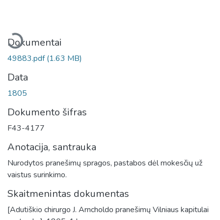
Įkeliama...
Dokumentai
49883.pdf
(1.63 MB)
Data
1805
Dokumento šifras
F43-4177
Anotacija, santrauka
Nurodytos pranešimų spragos, pastabos dėl mokesčių už
vaistus surinkimo.
Skaitmenintas dokumentas
[Adutiškio chirurgo J. Arncholdo pranešimų Vilniaus kapitulai