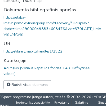
santrauka]. 1805. 1 lap
Dokumento bibliografinis aprašas
https://elaba-
lmavb.primo.exlibrisgroup.com/discovery/fulldisplay?
docid=alma990000498834608476&vid=370LABT_LMA
VB:LMAVB
URL
http://elibrary.mab.lt/handle/1/2922
Kolekcijoje
Adutiškis (Vilniaus kapitulos fondas. F43. Bažnytinės
valdos)
Rodyti visus duomenis
DSpace programinė įranga
autorių teisės © 2002-2026
LYRASI
footer.link.accessibility
Privatumo
Galutinio
Siųst
lapukų