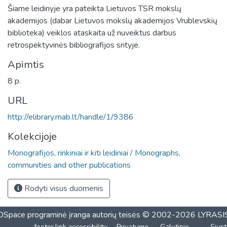
Šiame leidinyje yra pateikta Lietuvos TSR mokslų
akademijos (dabar Lietuvos mokslų akademijos Vrublevskių
biblioteka) veiklos ataskaita už nuveiktus darbus
retrospektyvinės bibliografijos srityje.
Apimtis
8 p.
URL
http://elibrary.mab.lt/handle/1/9386
Kolekcijoje
Monografijos, rinkiniai ir kiti leidiniai / Monographs,
communities and other publications
Rodyti visus duomenis
DSpace programinė įranga
autorių teisės © 2002-2026
LYRASI
footer.link.accessibility
Privatumo
Galutinio
Siųst