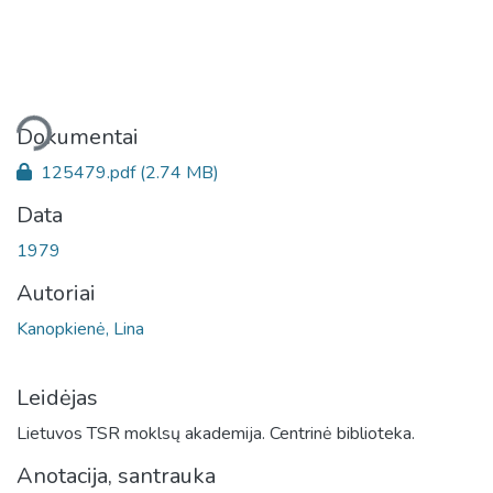
liama...
Dokumentai
125479.pdf
(2.74 MB)
Data
1979
Autoriai
Kanopkienė, Lina
Leidėjas
Lietuvos TSR moklsų akademija. Centrinė biblioteka.
Anotacija, santrauka