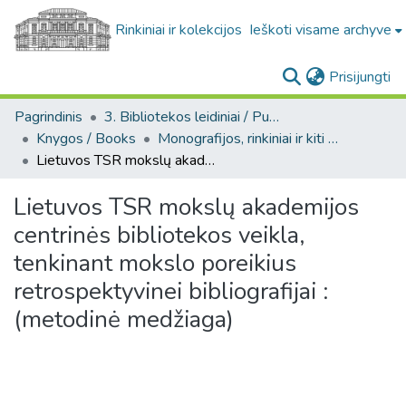
Rinkiniai ir kolekcijos
Ieškoti visame archyve
(c
Prisijungti
Pagrindinis
3. Bibliotekos leidiniai / Publications of the Library
Knygos / Books
Monografijos, rinkiniai ir kiti leidiniai / Monographs, communities and other publications
Lietuvos TSR mokslų akademijos centrinės bibliotekos veikla, tenkinant mokslo poreikius retrospektyvinei bibliografijai : (metodinė medžiaga)
Lietuvos TSR mokslų akademijos
centrinės bibliotekos veikla,
tenkinant mokslo poreikius
retrospektyvinei bibliografijai :
(metodinė medžiaga)