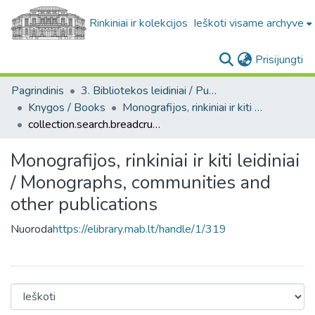
Rinkiniai ir kolekcijos
Ieškoti visame archyve
(c
Prisijungti
Pagrindinis
3. Bibliotekos leidiniai / Publications of the Library
Knygos / Books
Monografijos, rinkiniai ir kiti leidiniai / Monographs, communities and other publications
collection.search.breadcrumbs
Monografijos, rinkiniai ir kiti leidiniai
/ Monographs, communities and
other publications
Nuoroda
https://elibrary.mab.lt/handle/1/319