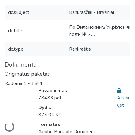
dc.subject
Rankraščiai - Brėžiniai
По Виленскимъ Укрѣпленiямъ
dc.title
подъ № 23.
dc.type
Rankraštis
Dokumentai
Originalus paketas
Rodoma
1 - 1 iš 1
Pavadinimas:
78483.pdf
Atsisi
ųsti
Dydis:
874.04 KB
Įkeliama...
Formatas:
Adobe Portable Document