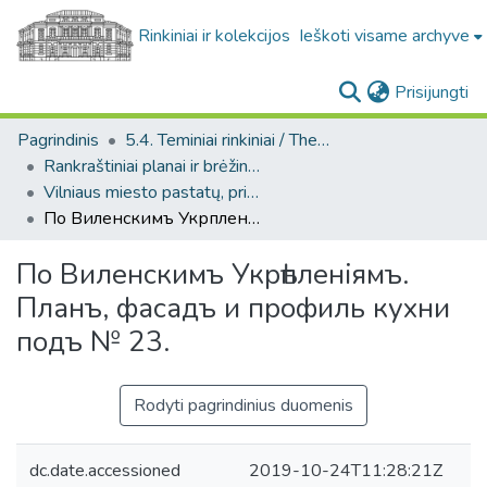
Rinkiniai ir kolekcijos
Ieškoti visame archyve
(c
Prisijungti
Pagrindinis
5.4. Teminiai rinkiniai / Thematic collections
Rankraštiniai planai ir brėžiniai. F229
Vilniaus miesto pastatų, priemiesčių, apylinkių planai (Rankraštiniai planai ir brėžiniai. F229)
По Виленскимъ Укрѣпленiямъ. Планъ, фасадъ и профиль кухни подъ № 23.
По Виленскимъ Укрѣпленiямъ.
Планъ, фасадъ и профиль кухни
подъ № 23.
Rodyti pagrindinius duomenis
dc.date.accessioned
2019-10-24T11:28:21Z