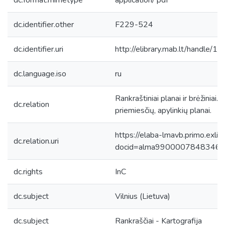
dc.format.mimetype
application/ pdf
dc.identifier.other
F229-524
dc.identifier.uri
http://elibrary.mab.lt/handle/1
dc.language.iso
ru
Rankraštiniai planai ir brėžiniai
dc.relation
priemiesčių, apylinkių planai.
https://elaba-lmavb.primo.exlib
dc.relation.uri
docid=alma9900007848346
dc.rights
InC
dc.subject
Vilnius (Lietuva)
dc.subject
Rankraščiai - Kartografija