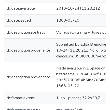
dc.date.available
2019-10-24T11:28:21Z
dc.date.issued
1863-03-20
dc.description.abstract
Vilniaus įtvirtinimų virtuvės plana
Submitted by Edita Breidokien
dc.description.provenance
10-24T11:28:21Z No. of bitst
checksum: 393f07000f64b8f
Made available in DSpace on 
bitstreams: 1 78483.pdf: 8950
dc.description.provenance
393f07000f64b8fbd765fb677e
1863-03-20
dc.format.extent
1 lap. : planas ; 32,2x20,7.