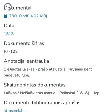
liama...
Dokumentai
73010.pdf
(4.02 MB)
Data
1818
Dokumento šifras
F7-122
Anotacija, santrauka
1 eiliuotas laiškas - prašo atsiųsti iš Paryžiaus bent
padėvėtų rūbų.
Skaitmenintas dokumentas
Laiškas / Neišaiškintas asmuo - Polinskai. [1818]. 1 lap.
Dokumento bibliografinis aprašas
https://elaba-