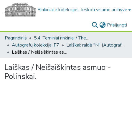
Rinkiniai ir kolekcijos
Ieškoti visame archyve
(c
Prisijungti
Pagrindinis
5.4. Teminiai rinkiniai / Thematic collections
Autografų kolekcija. F7
Laiškai: raidė "N" (Autografų kolekcija. F7)
Laiškas / Neišaiškintas asmuo - Polinskai.
Laiškas / Neišaiškintas asmuo -
Polinskai.