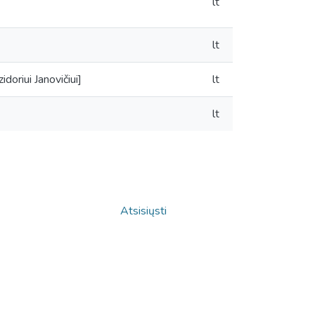
lt
lt
doriui Janovičiui]
lt
lt
Atsisiųsti