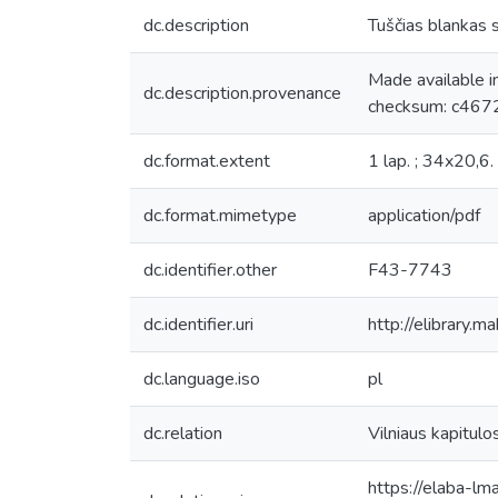
dc.description
Tuščias blankas 
Made available 
dc.description.provenance
checksum: c467
dc.format.extent
1 lap. ; 34x20,6.
dc.format.mimetype
application/pdf
dc.identifier.other
F43-7743
dc.identifier.uri
http://elibrary.
dc.language.iso
pl
dc.relation
Vilniaus kapitulo
https://elaba-lm