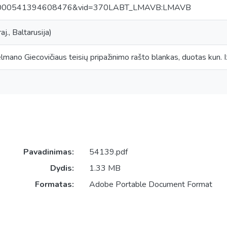
0000541394608476&vid=370LABT_LMAVB:LMAVB
j., Baltarusija)
mano Giecovičiaus teisių pripažinimo rašto blankas, duotas kun. Izi
Pavadinimas:
54139.pdf
Dydis:
1.33 MB
Formatas:
Adobe Portable Document Format