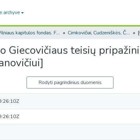
e archyve
Vilniaus kapitulos fondas. F43
Cimkovičiai, Cudzeniškės, Čarna, Čarnovčicai-Čyžiškės (Vilniaus kapitulos fondas. F43, Bažnytinės valdos)
 Giecovičiaus teisių pripažin
anovičiui]
Rodyti pagrindinius duomenis
:26:10Z
:26:10Z