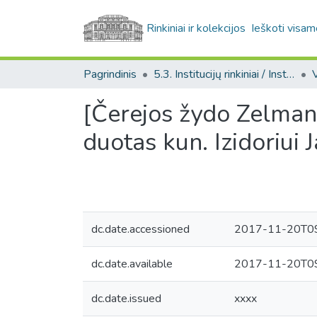
Rinkiniai ir kolekcijos
Ieškoti visam
Pagrindinis
5.3. Institucijų rinkiniai / Institutional collections
[Čerejos žydo Zelmano
duotas kun. Izidoriui J
dc.date.accessioned
2017-11-20T09
dc.date.available
2017-11-20T09
dc.date.issued
xxxx