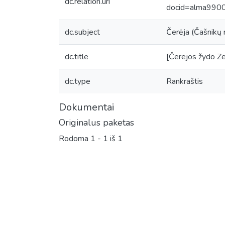
dc.relation.uri
docid=alma99
dc.subject
Čerėja (Čašnikų ra
dc.title
[Čerejos žydo Zel
dc.type
Rankraštis
Dokumentai
Originalus paketas
Rodoma
1 - 1 iš 1