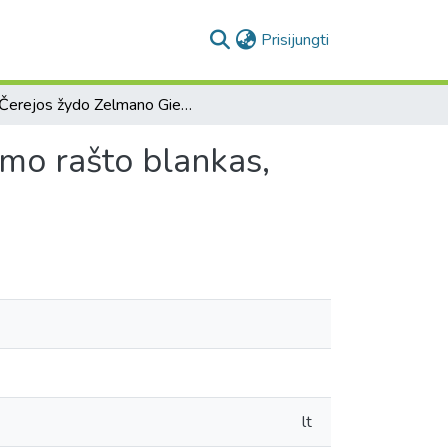
(current)
Prisijungti
[Čerejos žydo Zelmano Giecovičiaus teisių pripažinimo rašto blankas, duotas kun. Izidoriui Janovičiui]
imo rašto blankas,
lt