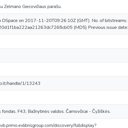
su Zelmano Giecovičiaus parašu.
in DSpace on 2017-11-20T09:26:10Z (GMT). No. of bitstreams
20d1f1ba222aa21263dc7268cb05 (MD5) Previous issue date: 
mab.lt/handle/1/13243
s fondas. F43, Bažnytinės valdos. Čarnovčicai - Čyžiškės.
avb.primo.exlibrisgroup.com/discovery/fulldisplay?