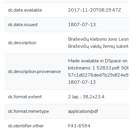
dc.date.available
2017-11-20T08:29:47Z
dc.date.issued
1807-07-13
Braševičių klebono Jono Lesnevi
dc.description
Braševičių valdų žemių sukeitim
Made available in DSpace on 
bitstreams: 1 52833.pdf: 508
dc.description.provenance
57c1d0276ded7b29df24e98208
1807-07-13
dc.format.extent
2 lap. ; 38,2x23,4.
dc.format.mimetype
application/pdf
dc.identifier.other
F43-6594