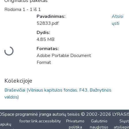
Originalus paketas
Rodoma
1 - 1 iš 1
Pavadinimas:
Atsisi
52833.pdf
ųsti
Dydis:
Įkeliama...
4.85 MB
Formatas:
Adobe Portable Document
Format
Kolekcijoje
Braševičiai (Vilniaus kapitulos fondas. F43. Bažnytinės
valdos)
DSpace programinė įranga
autorių teisės © 2002-2026
LYRASI
footer.link.accessibility
Privatumo
Galutinio
Siųst
lapukų
politika
naudotojo
atsiliep