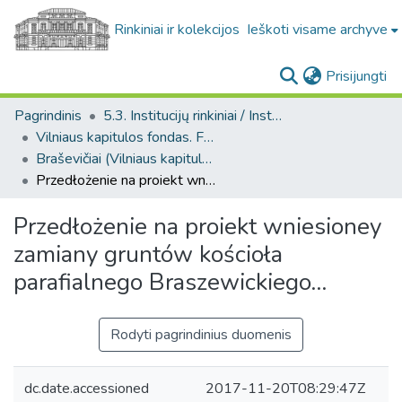
Rinkiniai ir kolekcijos
Ieškoti visame archyve
(c
Prisijungti
Pagrindinis
5.3. Institucijų rinkiniai / Institutional collections
Vilniaus kapitulos fondas. F43
Braševičiai (Vilniaus kapitulos fondas. F43. Bažnytinės valdos)
Przedłożenie na proiekt wniesioney zamiany gruntów kościoła parafialnego Braszewickiego...
Przedłożenie na proiekt wniesioney
zamiany gruntów kościoła
parafialnego Braszewickiego...
Rodyti pagrindinius duomenis
dc.date.accessioned
2017-11-20T08:29:47Z