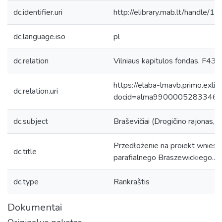
dc.identifier.uri
http://elibrary.mab.lt/handle/1
dc.language.iso
pl
dc.relation
Vilniaus kapitulos fondas. F43, 
https://elaba-lmavb.primo.exlib
dc.relation.uri
docid=alma9900005283346
dc.subject
Braševičiai (Drogičino rajonas, B
Przedłożenie na proiekt wniesi
dc.title
parafialnego Braszewickiego...
dc.type
Rankraštis
Dokumentai