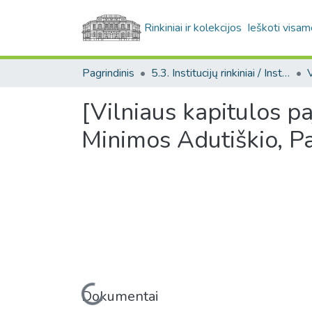
Rinkiniai ir kolekcijos
Ieškoti visam
Pagrindinis
5.3. Institucijų rinkiniai / Institutional collections
[Vilniaus kapitulos p
Minimos Adutiškio, Pas
Įkeliama...
Dokumentai