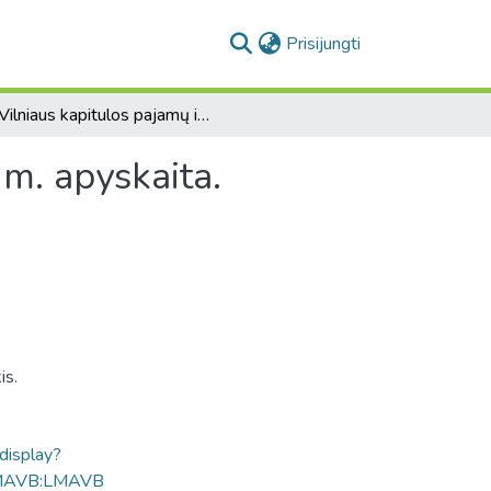
(current)
Prisijungti
[Vilniaus kapitulos pajamų ir išlaidų už 1812-1814 m. apyskaita. Minimos Adutiškio, Pasvalio ir kt. valdos]
 m. apyskaita.
is.
ldisplay?
MAVB:LMAVB