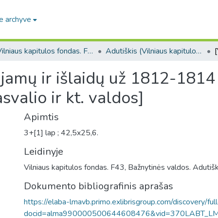
e archyve
Vilniaus kapitulos fondas. F43
Adutiškis (Vilniaus kapitulos fondas. F43. Bažnytinės valdos)
ajamų ir išlaidų už 1812-1814
valio ir kt. valdos]
Apimtis
3+[1] lap ; 42,5x25,6.
Leidinyje
Vilniaus kapitulos fondas. F43, Bažnytinės valdos. Adutišk
Dokumento bibliografinis aprašas
https://elaba-lmavb.primo.exlibrisgroup.com/discovery/ful
docid=alma990000500644608476&vid=370LABT_L