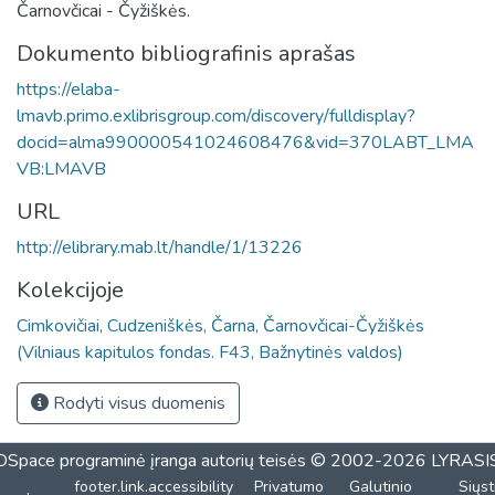
Čarnovčicai - Čyžiškės.
Dokumento bibliografinis aprašas
https://elaba-
lmavb.primo.exlibrisgroup.com/discovery/fulldisplay?
docid=alma990000541024608476&vid=370LABT_LMA
VB:LMAVB
URL
http://elibrary.mab.lt/handle/1/13226
Kolekcijoje
Cimkovičiai, Cudzeniškės, Čarna, Čarnovčicai-Čyžiškės
(Vilniaus kapitulos fondas. F43, Bažnytinės valdos)
Rodyti visus duomenis
DSpace programinė įranga
autorių teisės © 2002-2026
LYRASI
footer.link.accessibility
Privatumo
Galutinio
Siųst