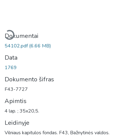
eliama...
Dokumentai
54102.pdf
(6.66 MB)
Data
1769
Dokumento šifras
F43-7727
Apimtis
4 lap. ; 35x20,5.
Leidinyje
Vilniaus kapitulos fondas. F43, Bažnytinės valdos.