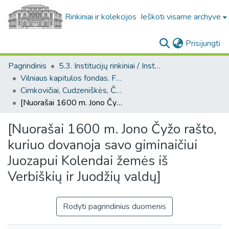
Rinkiniai ir kolekcijos
Ieškoti visame archyve
(c
Prisijungti
Pagrindinis
5.3. Institucijų rinkiniai / Institutional collections
Vilniaus kapitulos fondas. F43
Cimkovičiai, Cudzeniškės, Čarna, Čarnovčicai-Čyžiškės (Vilniaus kapitulos fondas. F43, Bažnytinės valdos)
[Nuorašai 1600 m. Jono Čyžo rašto, kuriuo dovanoja savo giminaičiui Juozapui Kolendai žemės iš Verbiškių ir Juodžių valdų]
[Nuorašai 1600 m. Jono Čyžo rašto,
kuriuo dovanoja savo giminaičiui
Juozapui Kolendai žemės iš
Verbiškių ir Juodžių valdų]
Rodyti pagrindinius duomenis