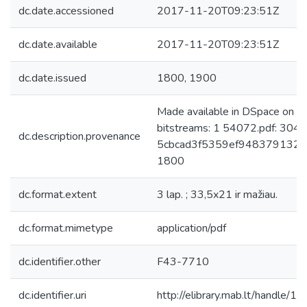
dc.date.accessioned
2017-11-20T09:23:51Z
dc.date.available
2017-11-20T09:23:51Z
dc.date.issued
1800, 1900
Made available in DSpace on 
bitstreams: 1 54072.pdf: 304
dc.description.provenance
5cbcad3f5359ef948379132dc2
1800
dc.format.extent
3 lap. ; 33,5x21 ir mažiau.
dc.format.mimetype
application/pdf
dc.identifier.other
F43-7710
dc.identifier.uri
http://elibrary.mab.lt/handle/1