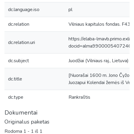
dc.language.iso
pl
dc.relation
Vilniaus kapitulos fondas. F43, 
https://elaba-lmavb.primo.exlib
dc.relation.uri
docid=alma9900005407246
dc.subject
Juodžiai (Vilniaus raj., Lietuva)
[Nuorašai 1600 m. Jono Čyžo raš
dc.title
Juozapui Kolendai žemės iš Verbi
dc.type
Rankraštis
Dokumentai
Originalus paketas
Rodoma
1 - 1 iš 1