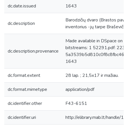
dc.date.issued
1643
Barodzičių dvaro (Brastos pav.), 
dc.description
inventorius -jų tarpe Braševičių
Made available in DSpace on 
bitstreams: 1 52291.pdf: 223
dc.description.provenance
5a3539b5d810c0f8c8fbc46bc8a
1643
dc.format.extent
28 lap. ; 21,5x17 ir mažiau.
dc.format.mimetype
application/pdf
dc.identifier.other
F43-6151
dc.identifier.uri
http://elibrary.mab.lt/handle/1