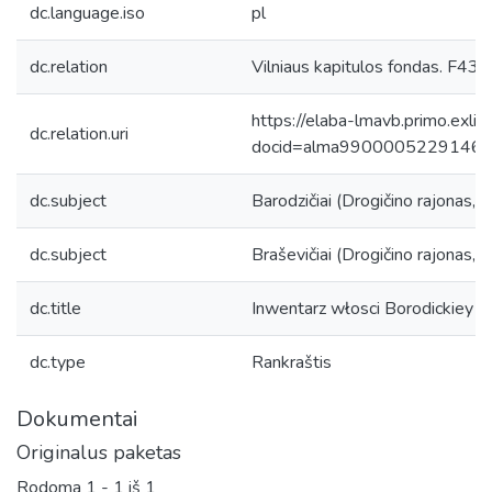
dc.language.iso
pl
dc.relation
Vilniaus kapitulos fondas. F43, 
https://elaba-lmavb.primo.exlib
dc.relation.uri
docid=alma9900005229146
dc.subject
Barodzičiai (Drogičino rajonas, B
dc.subject
Braševičiai (Drogičino rajonas, B
dc.title
Inwentarz włosci Borodickiey
dc.type
Rankraštis
Dokumentai
Originalus paketas
Rodoma
1 - 1 iš 1