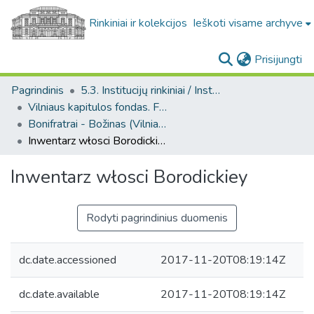
Rinkiniai ir kolekcijos
Ieškoti visame archyve
(c
Prisijungti
Pagrindinis
5.3. Institucijų rinkiniai / Institutional collections
Vilniaus kapitulos fondas. F43
Bonifratrai - Božinas (Vilniaus kapitulos fondas. F43. Bažnytinės valdos)
Inwentarz włosci Borodickiey
Inwentarz włosci Borodickiey
Rodyti pagrindinius duomenis
dc.date.accessioned
2017-11-20T08:19:14Z
dc.date.available
2017-11-20T08:19:14Z