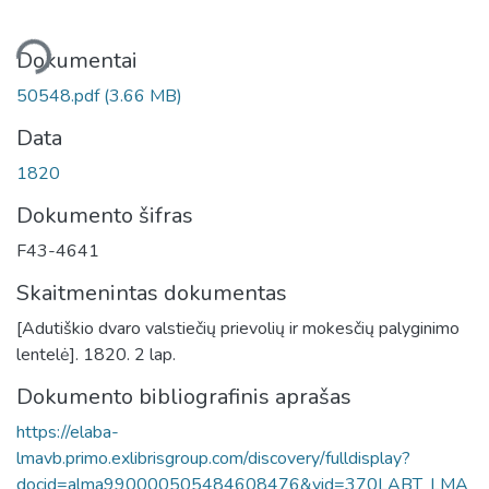
liama...
Dokumentai
50548.pdf
(3.66 MB)
Data
1820
Dokumento šifras
F43-4641
Skaitmenintas dokumentas
[Adutiškio dvaro valstiečių prievolių ir mokesčių palyginimo
lentelė]. 1820. 2 lap.
Dokumento bibliografinis aprašas
https://elaba-
lmavb.primo.exlibrisgroup.com/discovery/fulldisplay?
docid=alma990000505484608476&vid=370LABT_LMA