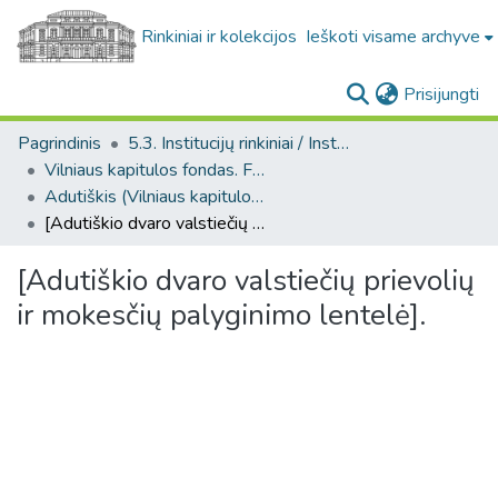
Rinkiniai ir kolekcijos
Ieškoti visame archyve
(c
Prisijungti
Pagrindinis
5.3. Institucijų rinkiniai / Institutional collections
Vilniaus kapitulos fondas. F43
Adutiškis (Vilniaus kapitulos fondas. F43. Bažnytinės valdos)
[Adutiškio dvaro valstiečių prievolių ir mokesčių palyginimo lentelė].
[Adutiškio dvaro valstiečių prievolių
ir mokesčių palyginimo lentelė].