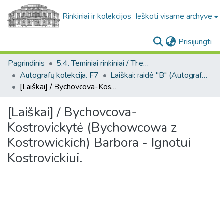
Rinkiniai ir kolekcijos
Ieškoti visame archyve
(c
Prisijungti
Pagrindinis
5.4. Teminiai rinkiniai / Thematic collections
Autografų kolekcija. F7
Laiškai: raidė "B" (Autografų kolekcija. F7)
[Laiškai] / Bychovcova-Kostrovickytė (Bychowcowa z Kostrowickich) Barbora - Ignotui Kostrovickiui.
[Laiškai] / Bychovcova-
Kostrovickytė (Bychowcowa z
Kostrowickich) Barbora - Ignotui
Kostrovickiui.