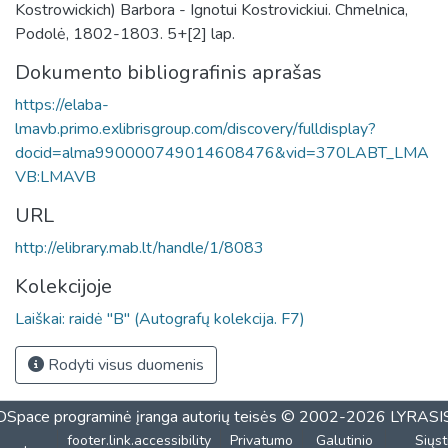
Kostrowickich) Barbora - Ignotui Kostrovickiui. Chmelnica,
Podolė, 1802-1803. 5+[2] lap.
Dokumento bibliografinis aprašas
https://elaba-
lmavb.primo.exlibrisgroup.com/discovery/fulldisplay?
docid=alma990000749014608476&vid=370LABT_LMA
VB:LMAVB
URL
http://elibrary.mab.lt/handle/1/8083
Kolekcijoje
Laiškai: raidė "B" (Autografų kolekcija. F7)
Rodyti visus duomenis
DSpace programinė įranga
autorių teisės © 2002-2026
LYRASI
footer.link.accessibility
Privatumo
Galutinio
Siųst