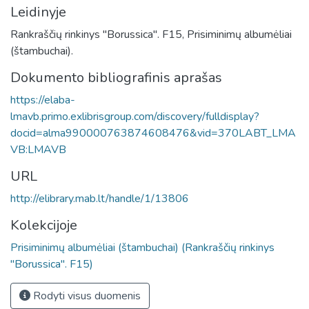
Leidinyje
Rankraščių rinkinys "Borussica". F15, Prisiminimų albumėliai
(štambuchai).
Dokumento bibliografinis aprašas
https://elaba-
lmavb.primo.exlibrisgroup.com/discovery/fulldisplay?
docid=alma990000763874608476&vid=370LABT_LMA
VB:LMAVB
URL
http://elibrary.mab.lt/handle/1/13806
Kolekcijoje
Prisiminimų albumėliai (štambuchai) (Rankraščių rinkinys
"Borussica". F15)
Rodyti visus duomenis