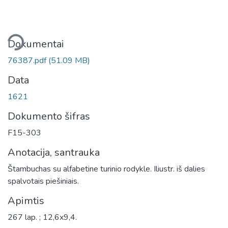
liama...
Dokumentai
76387.pdf
(51.09 MB)
Data
1621
Dokumento šifras
F15-303
Anotacija, santrauka
Štambuchas su alfabetine turinio rodykle. Iliustr. iš dalies
spalvotais piešiniais.
Apimtis
267 lap. ; 12,6x9,4.