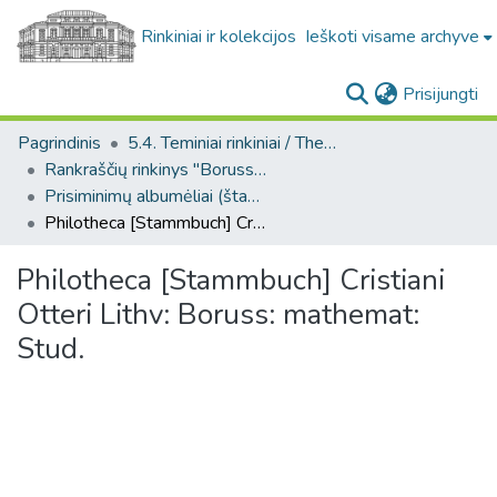
Rinkiniai ir kolekcijos
Ieškoti visame archyve
(c
Prisijungti
Pagrindinis
5.4. Teminiai rinkiniai / Thematic collections
Rankraščių rinkinys "Borussica". F15
Prisiminimų albumėliai (štambuchai) (Rankraščių rinkinys "Borussica". F15)
Philotheca [Stammbuch] Cristiani Otteri Lithv: Boruss: mathemat: Stud.
Philotheca [Stammbuch] Cristiani
Otteri Lithv: Boruss: mathemat:
Stud.