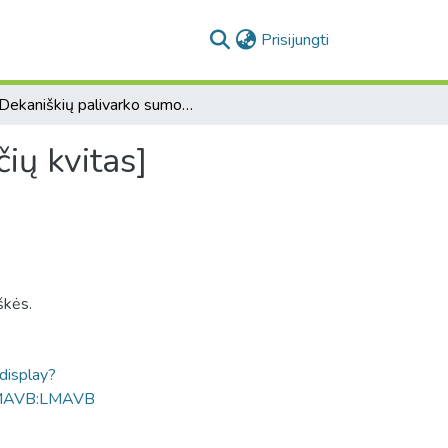
(current)
Prisijungti
[Dekaniškių palivarko sumokėtų valstybinių mokesčių kvitas]
ių kvitas]
škės.
ldisplay?
MAVB:LMAVB