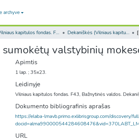
e archyve
Vilniaus kapitulos fondas. F43
Dekaniškės (Vilniaus kapitulos fondas. F43, Bažnytinės valdos)
 sumokėtų valstybinių mokesč
Apimtis
1 lap. ; 35x23.
Leidinyje
Vilniaus kapitulos fondas. F43, Bažnytinės valdos. Dekani
Dokumento bibliografinis aprašas
https://elaba-lmavb.primo.exlibrisgroup.com/discovery/ful
docid=alma990000544284608476&vid=370LABT_L
URL