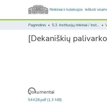
Rinkiniai ir kolekcijos
Ieškoti visam
Pagrindinis
5.3. Institucijų rinkiniai / Institutional collections
[Dekaniškių palivarko
Įkeliama...
Dokumentai
54428.pdf
(1.3 MB)