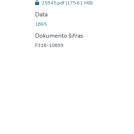
25945.pdf
(175.61 MB)
Data
1865
Dokumento šifras
F318-10899