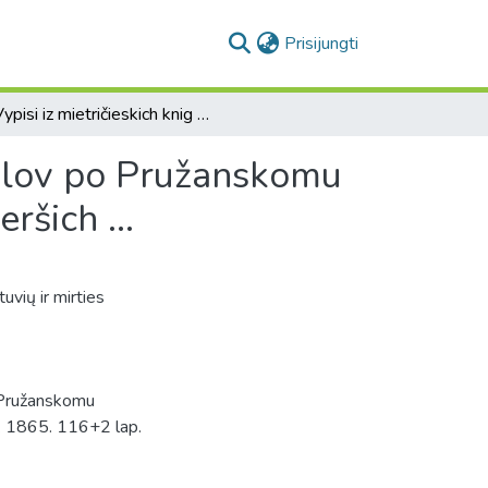
(current)
Prisijungti
Vypisi iz mietričieskich knig r. k. prichodskich kostiolov po Pružanskomu diekanatu o rodivšichsia, brakosočietavšichsia i umieršich ...
tiolov po Pružanskomu
ršich ...
vių ir mirties
po Pružanskomu
... 1865. 116+2 lap.