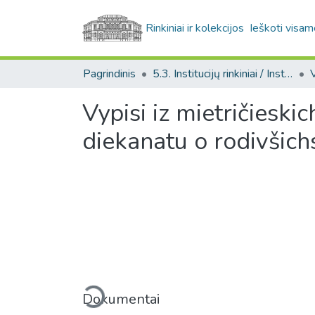
Rinkiniai ir kolekcijos
Ieškoti visam
Pagrindinis
5.3. Institucijų rinkiniai / Institutional collections
Vypisi iz mietričieski
diekanatu o rodivšichs
Įkeliama...
Dokumentai