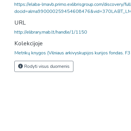
https://elaba-lmavb.primo.exlibrisgroup.com/discovery/ful
docid=alma990000259454608476&vid=370LABT_L
URL
http://elibrary.mab.lt/handle/1/1150
Kolekcijoje
Metrikų knygos (Vilniaus arkivyskupijos kurijos fondas. F
Rodyti visus duomenis