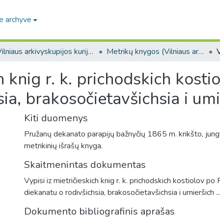
e archyve
Vilniaus arkivyskupijos kurijos fondas. F318
Metrikų knygos (Vilniaus arkivyskupijos kurijos fondas. F318)
ch knig r. k. prichodskich kos
ia, brakosočietavšichsia i umie
Kiti duomenys
Pružanų dekanato parapijų bažnyčių 1865 m. krikšto, jungtu
metrikinių išrašų knyga.
Skaitmenintas dokumentas
Vypisi iz mietričieskich knig r. k. prichodskich kostiolov 
diekanatu o rodivšichsia, brakosočietavšichsia i umieršich 
Dokumento bibliografinis aprašas