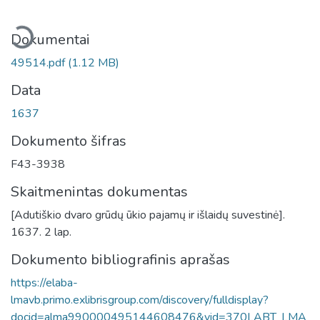
eliama...
Dokumentai
49514.pdf
(1.12 MB)
Data
1637
Dokumento šifras
F43-3938
Skaitmenintas dokumentas
[Adutiškio dvaro grūdų ūkio pajamų ir išlaidų suvestinė].
1637. 2 lap.
Dokumento bibliografinis aprašas
https://elaba-
lmavb.primo.exlibrisgroup.com/discovery/fulldisplay?
docid=alma990000495144608476&vid=370LABT_LMA