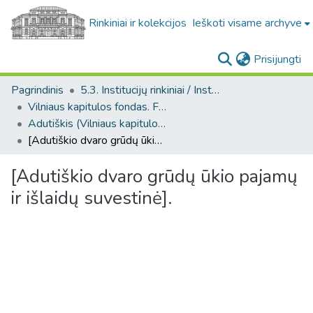
Rinkiniai ir kolekcijos
Ieškoti visame archyve
(c
Prisijungti
Pagrindinis
5.3. Institucijų rinkiniai / Institutional collections
Vilniaus kapitulos fondas. F43
Adutiškis (Vilniaus kapitulos fondas. F43. Bažnytinės valdos)
[Adutiškio dvaro grūdų ūkio pajamų ir išlaidų suvestinė].
[Adutiškio dvaro grūdų ūkio pajamų
ir išlaidų suvestinė].