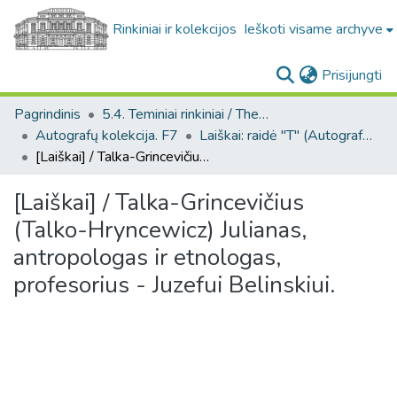
Rinkiniai ir kolekcijos
Ieškoti visame archyve
(c
Prisijungti
Pagrindinis
5.4. Teminiai rinkiniai / Thematic collections
Autografų kolekcija. F7
Laiškai: raidė "T" (Autografų kolekcija. F7)
[Laiškai] / Talka-Grincevičius (Talko-Hryncewicz) Julianas, antropologas ir etnologas, profesorius - Juzefui Belinskiui.
[Laiškai] / Talka-Grincevičius
(Talko-Hryncewicz) Julianas,
antropologas ir etnologas,
profesorius - Juzefui Belinskiui.