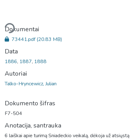
liama...
Dokumentai
73441.pdf
(20.83 MB)
Data
1886
,
1887
,
1888
Autoriai
Talko-Hryncewicz, Julian
Dokumento šifras
F7-504
Anotacija, santrauka
6 laiškai apie turimą Sniadeckio veikalą, dėkoja už atsiųstą