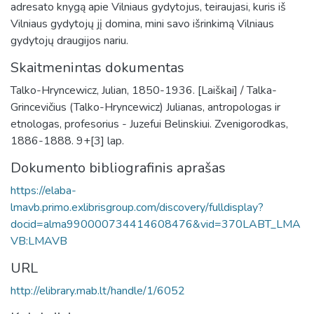
adresato knygą apie Vilniaus gydytojus, teiraujasi, kuris iš
Vilniaus gydytojų jį domina, mini savo išrinkimą Vilniaus
gydytojų draugijos nariu.
Skaitmenintas dokumentas
Talko-Hryncewicz, Julian, 1850-1936. [Laiškai] / Talka-
Grincevičius (Talko-Hryncewicz) Julianas, antropologas ir
etnologas, profesorius - Juzefui Belinskiui. Zvenigorodkas,
1886-1888. 9+[3] lap.
Dokumento bibliografinis aprašas
https://elaba-
lmavb.primo.exlibrisgroup.com/discovery/fulldisplay?
docid=alma990000734414608476&vid=370LABT_LMA
VB:LMAVB
URL
http://elibrary.mab.lt/handle/1/6052