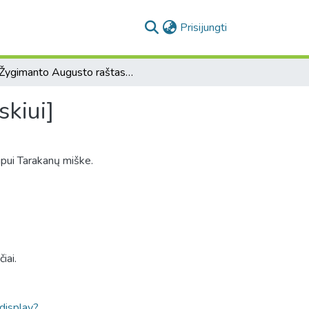
(current)
Prisijungti
[Žygimanto Augusto raštas dvariškiui Andriui Ilgovskiui]
skiui]
upui Tarakanų miške.
iai.
ldisplay?