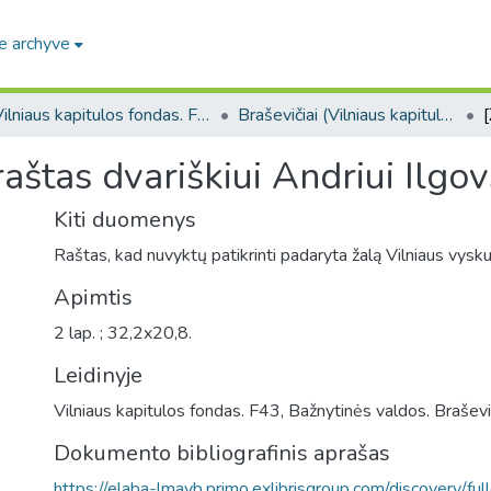
e archyve
Vilniaus kapitulos fondas. F43
Braševičiai (Vilniaus kapitulos fondas. F43. Bažnytinės valdos)
štas dvariškiui Andriui Ilgov
Kiti duomenys
Raštas, kad nuvyktų patikrinti padaryta žalą Vilniaus vysk
Apimtis
2 lap. ; 32,2x20,8.
Leidinyje
Vilniaus kapitulos fondas. F43, Bažnytinės valdos. Braševič
Dokumento bibliografinis aprašas
https://elaba-lmavb.primo.exlibrisgroup.com/discovery/ful