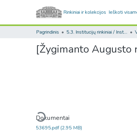
Rinkiniai ir kolekcijos
Ieškoti visam
Pagrindinis
5.3. Institucijų rinkiniai / Institutional collections
[Žygimanto Augusto ra
Įkeliama...
Dokumentai
53695.pdf
(2.95 MB)