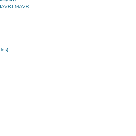
MAVB:LMAVB
ldos)