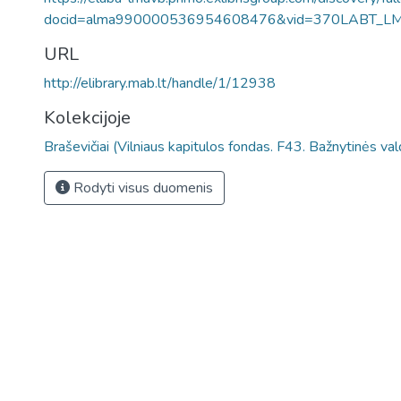
docid=alma990000536954608476&vid=370LABT_L
URL
http://elibrary.mab.lt/handle/1/12938
Kolekcijoje
Braševičiai (Vilniaus kapitulos fondas. F43. Bažnytinės va
Rodyti visus duomenis