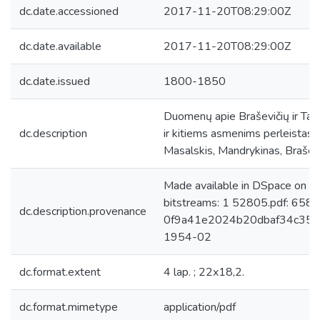
dc.date.accessioned
2017-11-20T08:29:00Z
dc.date.available
2017-11-20T08:29:00Z
dc.date.issued
1800-1850
Duomenų apie Braševičių ir Tara
dc.description
ir kitiems asmenims perleistas 
Masalskis, Mandrykinas, Braševi
Made available in DSpace on 
bitstreams: 1 52805.pdf: 658
dc.description.provenance
0f9a41e2024b20dbaf34c350a3
1954-02
dc.format.extent
4 lap. ; 22x18,2.
dc.format.mimetype
application/pdf