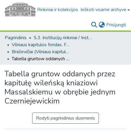
Rinkiniai ir kolekcijos
Ieškoti visame archyve
(c
Prisijungti
Pagrindinis
5.3. Institucijų rinkiniai / Institutional collections
Vilniaus kapitulos fondas. F43
Braševičiai (Vilniaus kapitulos fondas. F43. Bažnytinės valdos)
Tabella gruntow oddanych przez kapitułę wileńską kniaziowi Massalskiemu w obrębie jednym Czerniejewickim
Tabella gruntow oddanych przez
kapitułę wileńską kniaziowi
Massalskiemu w obrębie jednym
Czerniejewickim
Rodyti pagrindinius duomenis