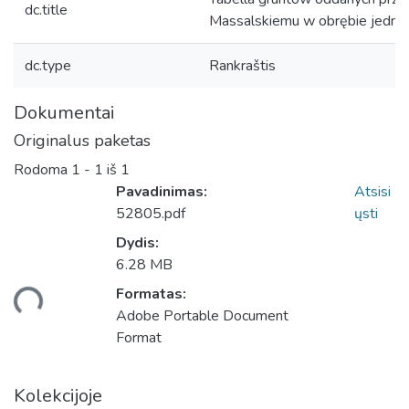
dc.title
Massalskiemu w obrębie jedny
dc.type
Rankraštis
Dokumentai
Originalus paketas
Rodoma
1 - 1 iš 1
Pavadinimas:
Atsisi
52805.pdf
ųsti
Dydis:
6.28 MB
Formatas:
liama...
Adobe Portable Document
Format
Kolekcijoje