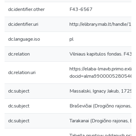
dc.identifier.other
F43-6567
dc.identifier.uri
http://elibrary.mab.lt/handle/1
dc.language.iso
pl
dc.relation
Vilniaus kapitulos fondas. F43, 
https://elaba-lmavb.primo.exlib
dc.relation.uri
docid=alma9900005280546
dc.subject
Massalski, Ignacy Jakub, 1729
dc.subject
Braševičiai (Drogičino rajonas, B
dc.subject
Tarakanai (Drogičino rajonas, Bal
Tabella gruntow oddanych przez