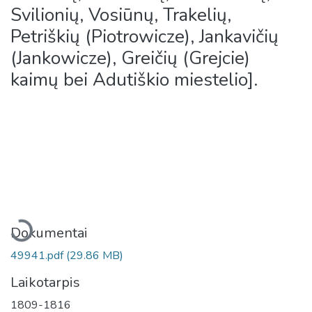
Svilionių, Vosiūnų, Trakelių,
Petriškių (Piotrowicze), Jankavičių
(Jankowicze), Greičių (Grejcie)
kaimų bei Adutiškio miestelio].
Įkeliama...
Dokumentai
49941.pdf
(29.86 MB)
Laikotarpis
1809-1816