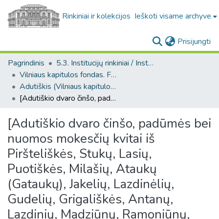
Rinkiniai ir kolekcijos
Ieškoti visame archyve
(c
Prisijungti
Pagrindinis
5.3. Institucijų rinkiniai / Institutional collections
Vilniaus kapitulos fondas. F43
Adutiškis (Vilniaus kapitulos fondas. F43. Bažnytinės valdos)
[Adutiškio dvaro činšo, padūmės bei nuomos mokesčių kvitai iš Piršteliškės, Stukų, Lasių, Puotiškės, Milašių, Ataukų (Gataukų), Jakelių, Lazdinėlių, Gudelių, Grigališkės, Antanų, Lazdinių, Madziūnų, Ramoniūnų, Svilionių, Vosiūnų, Trakelių, Petriškių (Piotrowicze), Jankavičių (Jankowicze), Greičių (Grejcie) kaimų bei Adutiškio miestelio].
[Adutiškio dvaro činšo, padūmės bei
nuomos mokesčių kvitai iš
Piršteliškės, Stukų, Lasių,
Puotiškės, Milašių, Ataukų
(Gataukų), Jakelių, Lazdinėlių,
Gudelių, Grigališkės, Antanų,
Lazdinių, Madziūnų, Ramoniūnų,