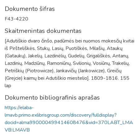
Dokumento šifras
F43-4220
Skaitmenintas dokumentas
[Adutiškio dvaro činšo, padūmės bei nuomos mokesčių kvitai
iš Piršteliškės, Stukų, Lasių, Puotiškės, Milašių, Ataukų
(Gataukų), Jakelių, Lazdinėlių, Gudelių, Grigališkės, Antanų,
Lazdinių, Madziūnų, Ramoniūnų, Svilionių, Vosiūnų, Trakelių,
Petriškių (Piotrowicze), Jankavičių (Jankowicze), Greičių
(Grejcie) kaimų bei Adutiškio miestelio]. 1809-1816. 155
lap
Dokumento bibliografinis aprašas
https://elaba-
lmavb.primo.exlibrisgroup.com/discovery/fulldisplay?
docid=alma990000499414608476&vid=370LABT_LMA
VB:LMAVB