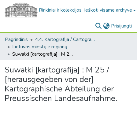
Rinkiniai ir kolekcijos
Ieškoti visame archyve
(c
Prisijungti
Pagrindinis
4.4. Kartografija / Cartography
Lietuvos miestų ir regionų žemėlapiai / Maps of Lithuanian cities and towns
Suwałki [kartografija] : M 25 / [herausgegeben von der] Kartographische Abteilung der Preussischen Landesaufnahme.
Suwałki [kartografija] : M 25 /
[herausgegeben von der]
Kartographische Abteilung der
Preussischen Landesaufnahme.