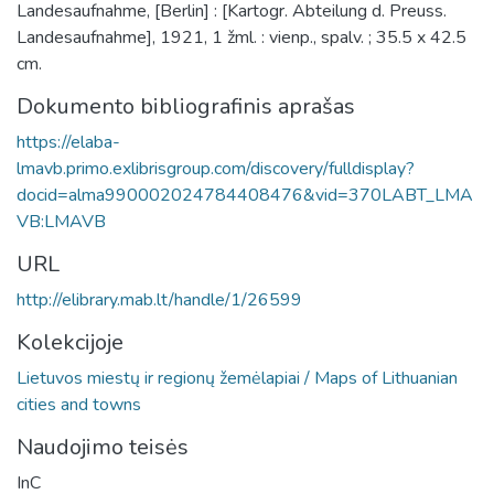
Landesaufnahme, [Berlin] : [Kartogr. Abteilung d. Preuss.
Landesaufnahme], 1921, 1 žml. : vienp., spalv. ; 35.5 x 42.5
cm.
Dokumento bibliografinis aprašas
https://elaba-
lmavb.primo.exlibrisgroup.com/discovery/fulldisplay?
docid=alma990002024784408476&vid=370LABT_LMA
VB:LMAVB
URL
http://elibrary.mab.lt/handle/1/26599
Kolekcijoje
Lietuvos miestų ir regionų žemėlapiai / Maps of Lithuanian
cities and towns
Naudojimo teisės
InC