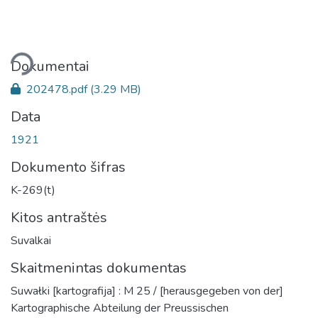
liama...
Dokumentai
202478.pdf
(3.29 MB)
Data
1921
Dokumento šifras
K-269(t)
Kitos antraštės
Suvalkai
Skaitmenintas dokumentas
Suwałki [kartografija] : M 25 / [herausgegeben von der]
Kartographische Abteilung der Preussischen