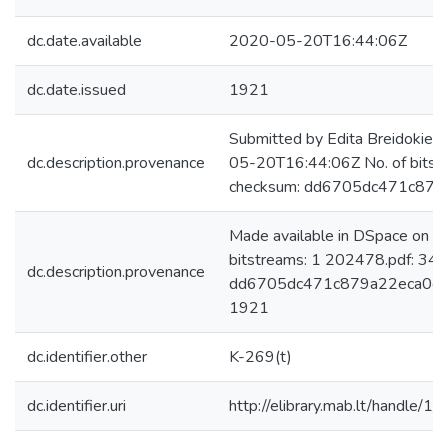
dc.date.available
2020-05-20T16:44:06Z
dc.date.issued
1921
Submitted by Edita Breidokien
dc.description.provenance
05-20T16:44:06Z No. of bitst
checksum: dd6705dc471c879
Made available in DSpace on 
bitstreams: 1 202478.pdf: 34
dc.description.provenance
dd6705dc471c879a22eca0ec81
1921
dc.identifier.other
K-269(t)
dc.identifier.uri
http://elibrary.mab.lt/handle/1