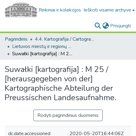
Rinkiniai ir kolekcijos
Ieškoti visame archyve
(c
Prisijungti
Pagrindinis
4.4. Kartografija / Cartography
Lietuvos miestų ir regionų žemėlapiai / Maps of Lithuanian cities and towns
Suwałki [kartografija] : M 25 / [herausgegeben von der] Kartographische Abteilung der Preussischen Landesaufnahme.
Suwałki [kartografija] : M 25 /
[herausgegeben von der]
Kartographische Abteilung der
Preussischen Landesaufnahme.
Rodyti pagrindinius duomenis
dc.date.accessioned
2020-05-20T16:44:06Z