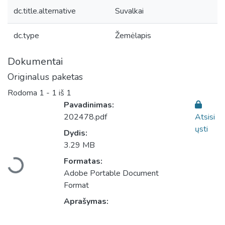
dc.title.alternative
Suvalkai
dc.type
Žemėlapis
Dokumentai
Originalus paketas
Rodoma
1 - 1 iš 1
Pavadinimas:
202478.pdf
Atsisi
ųsti
Dydis:
Įkeliama...
3.29 MB
Formatas:
Adobe Portable Document
Format
Aprašymas: