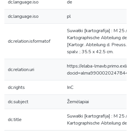
dc.language.iso
de
dc.language.iso
pl
Suwałki [kartografija] : M 25 /
Kartographische Abteilung der 
dc.relation.isformatof
[Kartogr. Abteilung d. Preuss. 
spalv. ; 35.5 x 42.5 cm.
https://elaba-lmavb.primo.exlib
dc.relation.uri
docid=alma9900020247844
dc.rights
InC
dc.subject
Žemėlapiai
Suwałki [kartografija] : M 25 /
dc.title
Kartographische Abteilung der