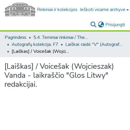
Rinkiniai ir kolekcijos
Ieškoti visame archyve
(c
Prisijungti
Pagrindinis
5.4. Teminiai rinkiniai / Thematic collections
Autografų kolekcija. F7
Laiškai: raidė "V" (Autografų kolekcija. F7)
[Laiškas] / Voicešak (Wojcieszak) Vanda - laikraščio "Glos Litwy" redakcijai.
[Laiškas] / Voicešak (Wojcieszak)
Vanda - laikraščio "Glos Litwy"
redakcijai.