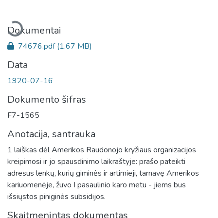
Įkeliama...
Dokumentai
74676.pdf
(1.67 MB)
Data
1920-07-16
Dokumento šifras
F7-1565
Anotacija, santrauka
1 laiškas dėl Amerikos Raudonojo kryžiaus organizacijos
kreipimosi ir jo spausdinimo laikraštyje: prašo pateikti
adresus lenkų, kurių giminės ir artimieji, tarnavę Amerikos
kariuomenėje, žuvo I pasaulinio karo metu - jiems bus
išsiųstos piniginės subsidijos.
Skaitmenintas dokumentas