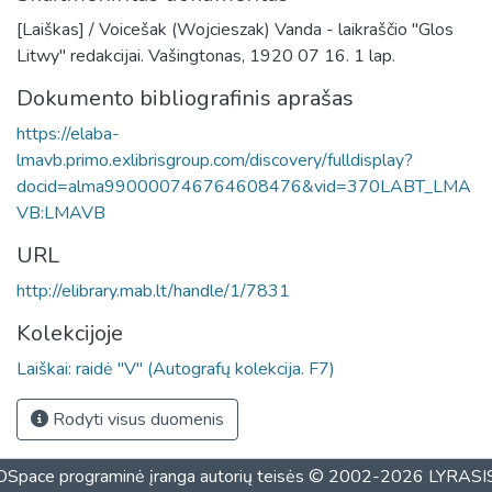
[Laiškas] / Voicešak (Wojcieszak) Vanda - laikraščio "Glos
Litwy" redakcijai. Vašingtonas, 1920 07 16. 1 lap.
Dokumento bibliografinis aprašas
https://elaba-
lmavb.primo.exlibrisgroup.com/discovery/fulldisplay?
docid=alma990000746764608476&vid=370LABT_LMA
VB:LMAVB
URL
http://elibrary.mab.lt/handle/1/7831
Kolekcijoje
Laiškai: raidė "V" (Autografų kolekcija. F7)
Rodyti visus duomenis
DSpace programinė įranga
autorių teisės © 2002-2026
LYRASI