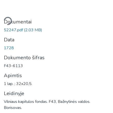
liama...
Dokumentai
52247.pdf
(2.03 MB)
Data
1728
Dokumento šifras
F43-6113
Apimtis
1 lap. ; 32x20,5.
Leidinyje
Vilniaus kapitulos fondas. F43, Bažnytinės valdos.
Borisovas.