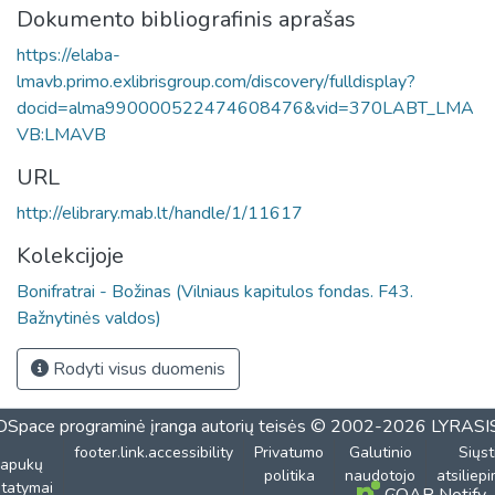
Dokumento bibliografinis aprašas
https://elaba-
lmavb.primo.exlibrisgroup.com/discovery/fulldisplay?
docid=alma990000522474608476&vid=370LABT_LMA
VB:LMAVB
URL
http://elibrary.mab.lt/handle/1/11617
Kolekcijoje
Bonifratrai - Božinas (Vilniaus kapitulos fondas. F43.
Bažnytinės valdos)
Rodyti visus duomenis
DSpace programinė įranga
autorių teisės © 2002-2026
LYRASI
footer.link.accessibility
Privatumo
Galutinio
Siųst
lapukų
politika
naudotojo
atsiliep
tatymai
COAR Notify