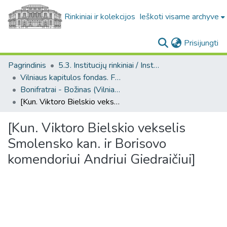
Rinkiniai ir kolekcijos
Ieškoti visame archyve
(c
Prisijungti
Pagrindinis
5.3. Institucijų rinkiniai / Institutional collections
Vilniaus kapitulos fondas. F43
Bonifratrai - Božinas (Vilniaus kapitulos fondas. F43. Bažnytinės valdos)
[Kun. Viktoro Bielskio vekselis Smolensko kan. ir Borisovo komendoriui Andriui Giedraičiui]
[Kun. Viktoro Bielskio vekselis
Smolensko kan. ir Borisovo
komendoriui Andriui Giedraičiui]