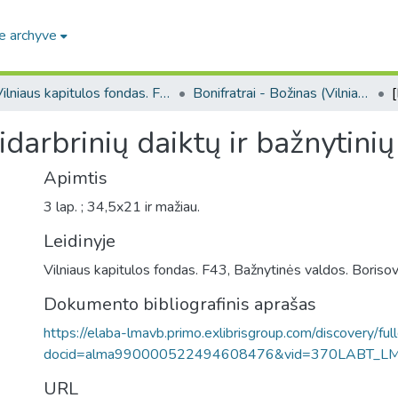
e archyve
Vilniaus kapitulos fondas. F43
Bonifratrai - Božinas (Vilniaus kapitulos fondas. F43. Bažnytinės valdos)
darbrinių daiktų ir bažnytinių
Apimtis
3 lap. ; 34,5x21 ir mažiau.
Leidinyje
Vilniaus kapitulos fondas. F43, Bažnytinės valdos. Borisov
Dokumento bibliografinis aprašas
https://elaba-lmavb.primo.exlibrisgroup.com/discovery/ful
docid=alma990000522494608476&vid=370LABT_L
URL