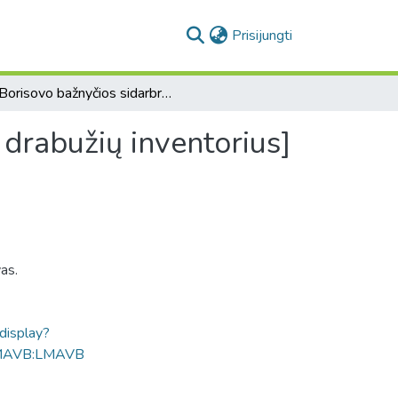
(current)
Prisijungti
[Borisovo bažnyčios sidarbrinių daiktų ir bažnytinių drabužių inventorius]
 drabužių inventorius]
as.
ldisplay?
MAVB:LMAVB