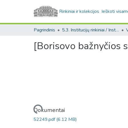
Rinkiniai ir kolekcijos
Ieškoti visam
Pagrindinis
5.3. Institucijų rinkiniai / Institutional collections
[Borisovo bažnyčios si
Įkeliama...
Dokumentai
52249.pdf
(6.12 MB)