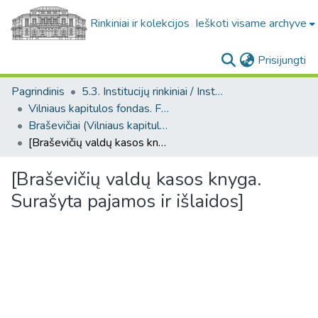
Rinkiniai ir kolekcijos
Ieškoti visame archyve
(c
Prisijungti
Pagrindinis
5.3. Institucijų rinkiniai / Institutional collections
Vilniaus kapitulos fondas. F43
Braševičiai (Vilniaus kapitulos fondas. F43. Bažnytinės valdos)
[Braševičių valdų kasos knyga. Surašyta pajamos ir išlaidos]
[Braševičių valdų kasos knyga.
Surašyta pajamos ir išlaidos]