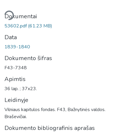
liama...
Dokumentai
53602.pdf
(61.23 MB)
Data
1839-1840
Dokumento šifras
F43-7348
Apimtis
36 lap. ; 37x23.
Leidinyje
Vilniaus kapitulos fondas. F43, Bažnytinės valdos.
Braševičiai.
Dokumento bibliografinis aprašas