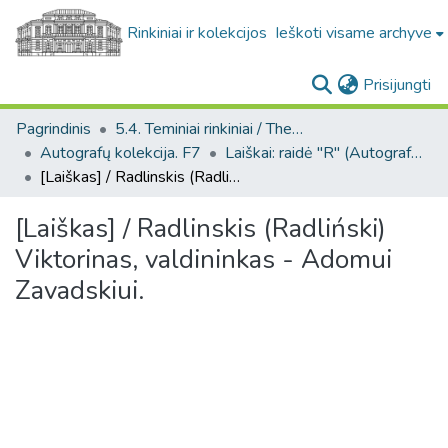
Rinkiniai ir kolekcijos
Ieškoti visame archyve
(c
Prisijungti
Pagrindinis
5.4. Teminiai rinkiniai / Thematic collections
Autografų kolekcija. F7
Laiškai: raidė "R" (Autografų kolekcija. F7)
[Laiškas] / Radlinskis (Radliński) Viktorinas, valdininkas - Adomui Zavadskiui.
[Laiškas] / Radlinskis (Radliński)
Viktorinas, valdininkas - Adomui
Zavadskiui.