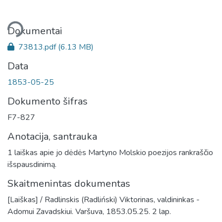
liama...
Dokumentai
73813.pdf
(6.13 MB)
Data
1853-05-25
Dokumento šifras
F7-827
Anotacija, santrauka
1 laiškas apie jo dėdės Martyno Molskio poezijos rankraščio
išspausdinimą.
Skaitmenintas dokumentas
[Laiškas] / Radlinskis (Radliński) Viktorinas, valdininkas -
Adomui Zavadskiui. Varšuva, 1853.05.25. 2 lap.