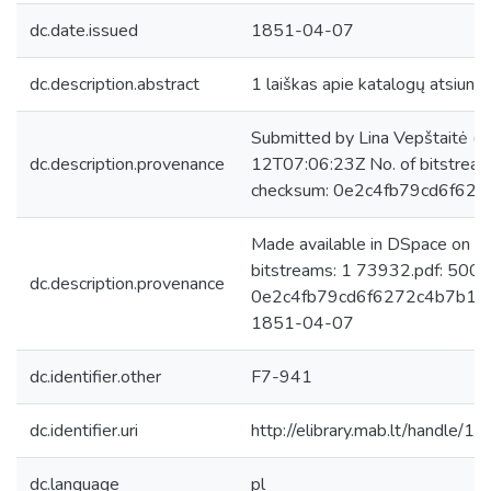
dc.date.issued
1851-04-07
dc.description.abstract
1 laiškas apie katalogų atsiunti
Submitted by Lina Vepštaitė (
dc.description.provenance
12T07:06:23Z No. of bitstrea
checksum: 0e2c4fb79cd6f62
Made available in DSpace on 
bitstreams: 1 73932.pdf: 500
dc.description.provenance
0e2c4fb79cd6f6272c4b7b1704
1851-04-07
dc.identifier.other
F7-941
dc.identifier.uri
http://elibrary.mab.lt/handle/1
dc.language
pl