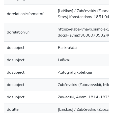
[Laiškas] / Zubčevskis (Zubczew
dc.relation.isformatof
Staryj Konstantinov, 1851.04.07
https://elaba-lmavb.primo.exlib
dc.relation.uri
docid=alma9900007393246
dc.subject
Rankraščiai
dc.subject
Laiškai
dc.subject
Autografų kolekcija
dc.subject
Zubčevskis (Zubczewski), Mikal
dc.subject
Zawadzki, Adam, 1814-1875
dc.title
[Laiškas] / Zubčevskis (Zubczew