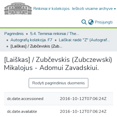
Rinkiniai ir kolekcijos
Ieškoti visame archyve
(c
Prisijungti
Pagrindinis
5.4. Teminiai rinkiniai / Thematic collections
Autografų kolekcija. F7
Laiškai: raidė "Z" (Autografų kolekcija. F7)
[Laiškas] / Zubčevskis (Zubczewski) Mikalojus - Adomui Zavadskiui.
[Laiškas] / Zubčevskis (Zubczewski)
Mikalojus - Adomui Zavadskiui.
Rodyti pagrindinius duomenis
dc.date.accessioned
2016-10-12T07:06:24Z
dc.date.available
2016-10-12T07:06:24Z