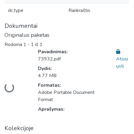
dc.type
Rankraštis
Dokumentai
Originalus paketas
Rodoma
1 - 1 iš 1
Pavadinimas:
73932.pdf
Atsisi
ųsti
Dydis:
4.77 MB
Įkeliama...
Formatas:
Adobe Portable Document
Format
Aprašymas:
Kolekcijoje