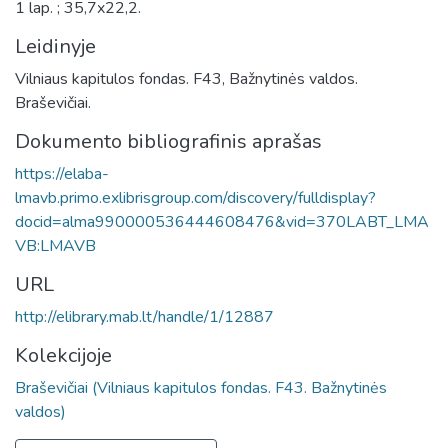
1 lap. ; 35,7x22,2.
Leidinyje
Vilniaus kapitulos fondas. F43, Bažnytinės valdos.
Braševičiai.
Dokumento bibliografinis aprašas
https://elaba-
lmavb.primo.exlibrisgroup.com/discovery/fulldisplay?
docid=alma990000536444608476&vid=370LABT_LMA
VB:LMAVB
URL
http://elibrary.mab.lt/handle/1/12887
Kolekcijoje
Braševičiai (Vilniaus kapitulos fondas. F43. Bažnytinės
valdos)