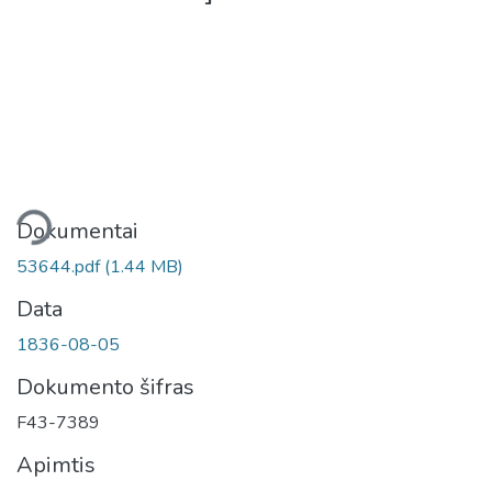
liama...
Dokumentai
53644.pdf
(1.44 MB)
Data
1836-08-05
Dokumento šifras
F43-7389
Apimtis