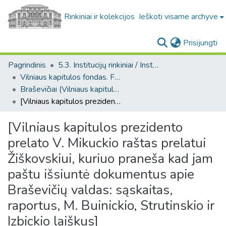
Rinkiniai ir kolekcijos
Ieškoti visame archyve
(c
Prisijungti
Pagrindinis
5.3. Institucijų rinkiniai / Institutional collections
Vilniaus kapitulos fondas. F43
Braševičiai (Vilniaus kapitulos fondas. F43. Bažnytinės valdos)
[Vilniaus kapitulos prezidento prelato V. Mikuckio raštas prelatui Žiškovskiui, kuriuo praneša kad jam paštu išsiuntė dokumentus apie Braševičių valdas: sąskaitas, raportus, M. Buinickio, Strutinskio ir Izbickio laiškus]
[Vilniaus kapitulos prezidento
prelato V. Mikuckio raštas prelatui
Žiškovskiui, kuriuo praneša kad jam
paštu išsiuntė dokumentus apie
Braševičių valdas: sąskaitas,
raportus, M. Buinickio, Strutinskio ir
Izbickio laiškus]