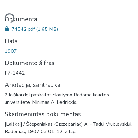
liama...
Dokumentai
74542.pdf
(1.65 MB)
Data
1907
Dokumento šifras
F7-1442
Anotacija, santrauka
2 laiškai dėl paskaitos skaitymo Radomo liaudies
universitete. Minimas A. Lednickis.
Skaitmenintas dokumentas
[Laiškai] / Ščepaniakas (Szczepaniak) A. - Tadui Vrublevskiui.
Radomas, 1907 03 01-12. 2 lap.