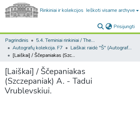
Rinkiniai ir kolekcijos
Ieškoti visame archyve
(c
Prisijungti
Pagrindinis
5.4. Teminiai rinkiniai / Thematic collections
Autografų kolekcija. F7
Laiškai: raidė "Š" (Autografų kolekcija. F7)
[Laiškai] / Ščepaniakas (Szczepaniak) A. - Tadui Vrublevskiui.
[Laiškai] / Ščepaniakas
(Szczepaniak) A. - Tadui
Vrublevskiui.