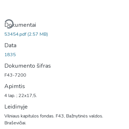
liama...
Dokumentai
53454.pdf
(2.57 MB)
Data
1835
Dokumento šifras
F43-7200
Apimtis
4 lap. ; 22x17,5.
Leidinyje
Vilniaus kapitulos fondas. F43, Bažnytinės valdos.
Braševičiai.