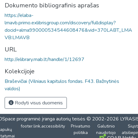
Dokumento bibliografinis aprašas
https://elaba-
lmavb.primo.exlibrisgroup.com/discovery/fulldisplay?
docid=alma990000534544608476&vid=370LABT_LMA
VB:LMAVB
URL
http://elibrary.mab.lt/handle/1/12697
Kolekcijoje
Braševičiai (Vilniaus kapitulos fondas. F43. Bažnytinės
valdos)
Rodyti visus duomenis
DSpace programinė įranga
autorių teisės © 2002-2026
LYRASI
footer.link.accessibility
Privatumo
Galutinio
Siųst
lapukų
politika
naudotojo
atsiliep
tatymai
COAR Notify