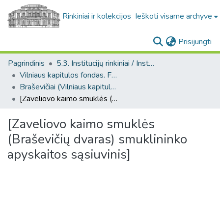
Rinkiniai ir kolekcijos
Ieškoti visame archyve
(c
Prisijungti
Pagrindinis
5.3. Institucijų rinkiniai / Institutional collections
Vilniaus kapitulos fondas. F43
Braševičiai (Vilniaus kapitulos fondas. F43. Bažnytinės valdos)
[Zaveliovo kaimo smuklės (Braševičių dvaras) smuklininko apyskaitos sąsiuvinis]
[Zaveliovo kaimo smuklės
(Braševičių dvaras) smuklininko
apyskaitos sąsiuvinis]