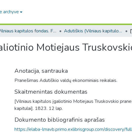
e archyve
Vilniaus kapitulos fondas. F43
Adutiškis (Vilniaus kapitulos fondas. F43. Bažnytinės valdos)
galiotinio Motiejaus Truskovsk
Anotacija, santrauka
Pranešimas Adutiškio valdų ekonominiais reikalais.
Skaitmenintas dokumentas
[Vilniaus kapitulos įgaliotinio Motiejaus Truskovskio prane
kapitulai]. 1823. 12 lap.
Dokumento bibliografinis aprašas
https://elaba-lmavb.primo.exlibrisgroup.com/discovery/ful