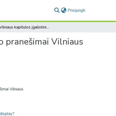
(current)
Prisijungti
[Vilniaus kapitulos įgaliotinio Motiejaus Truskovskio pranešimai Vilniaus kapitulai].
io pranešimai Vilniaus
šimai Vilniaus
ldisplay?