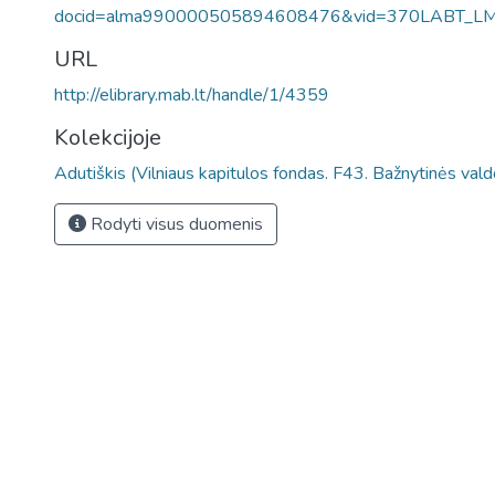
docid=alma990000505894608476&vid=370LABT_L
URL
http://elibrary.mab.lt/handle/1/4359
Kolekcijoje
Adutiškis (Vilniaus kapitulos fondas. F43. Bažnytinės vald
Rodyti visus duomenis