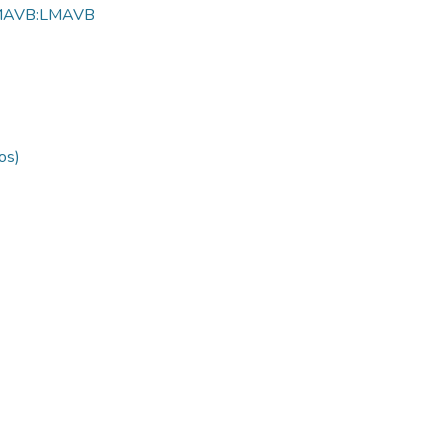
MAVB:LMAVB
os)