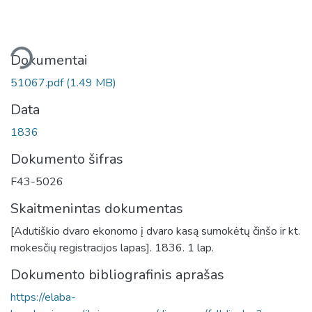
liama...
Dokumentai
51067.pdf
(1.49 MB)
Data
1836
Dokumento šifras
F43-5026
Skaitmenintas dokumentas
[Adutiškio dvaro ekonomo į dvaro kasą sumokėtų činšo ir kt.
mokesčių registracijos lapas]. 1836. 1 lap.
Dokumento bibliografinis aprašas
https://elaba-