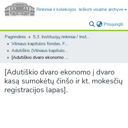
Rinkiniai ir kolekcijos
Ieškoti visame archyve
(c
Prisijungti
Pagrindinis
5.3. Institucijų rinkiniai / Institutional collections
Vilniaus kapitulos fondas. F43
Adutiškis (Vilniaus kapitulos fondas. F43. Bažnytinės valdos)
[Adutiškio dvaro ekonomo į dvaro kasą sumokėtų činšo ir kt. mokesčių registracijos lapas].
[Adutiškio dvaro ekonomo į dvaro
kasą sumokėtų činšo ir kt. mokesčių
registracijos lapas].