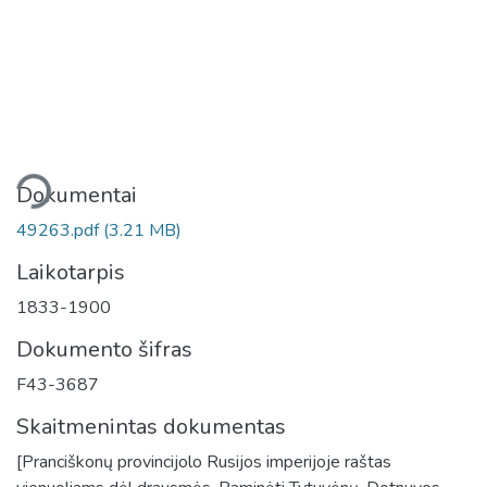
liama...
Dokumentai
49263.pdf
(3.21 MB)
Laikotarpis
1833-1900
Dokumento šifras
F43-3687
Skaitmenintas dokumentas
[Pranciškonų provincijolo Rusijos imperijoje raštas