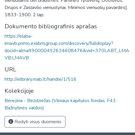
vienuoliams dėl drausmės. Paminėti Tytuvėnų, Dotnuvos,
Drujos ir Zaslavlio vienuolynai. Minimos vienuolių pavardės].
1833-1900. 2 lap.
Dokumento bibliografinis aprašas
https://elaba-
lmavb.primo.exlibrisgroup.com/discovery/fulldisplay?
docid=alma990000492634608476&vid=370LABT_LMA
VB:LMAVB
URL
http://elibrary.mab.lt/handle/1/516
Kolekcijoje
Berezina - Bezdziežas (Vilniaus kapitulos fondas. F43.
Bažnytinės valdos)
Rodyti visus duomenis