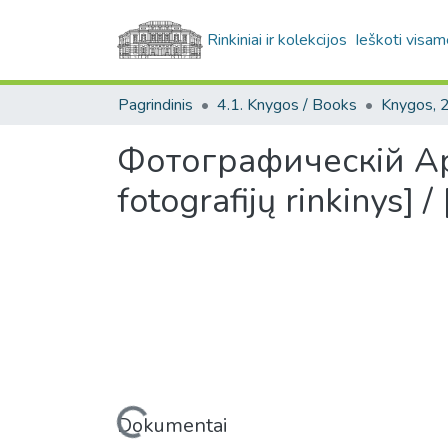
Rinkiniai ir kolekcijos
Ieškoti visam
Pagrindinis
4.1. Knygos / Books
Фотографическiй Архи
fotografijų rinkinys] /
Įkeliama...
Dokumentai