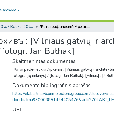
e archyve
Knygos, 20 a. / Books, 20th century
Фотографическiй Архивъ : [Vilniaus gatvių ir architektūros paminklų fotografijų rinkinys] / [fotogr. Jan Bułhak]
въ : [Vilniaus gatvių ir arc
 [fotogr. Jan Bułhak]
Skaitmenintas dokumentas
Фотографическiй Архивъ : [Vilniaus gatvių ir architektū
fotografijų rinkinys] / [fotogr. Jan Bułhak], [Vilnius] : [J. 
Dokumento bibliografinis aprašas
https://elaba-lmavb.primo.exlibrisgroup.com/discovery/ful
docid=alma990003891434408476&vid=370LABT_L
URL