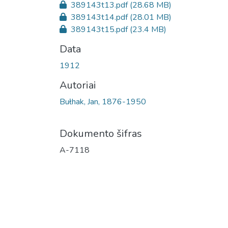
389143t13.pdf
(28.68 MB)
389143t14.pdf
(28.01 MB)
389143t15.pdf
(23.4 MB)
Data
1912
Autoriai
Bułhak, Jan, 1876-1950
Dokumento šifras
A-7118