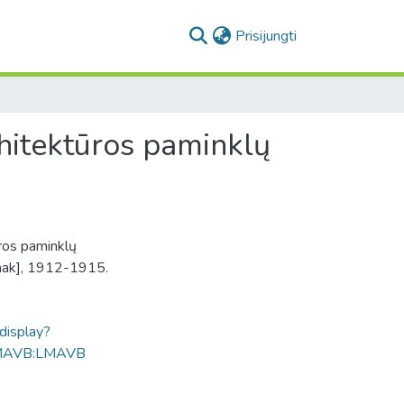
(current)
Prisijungti
hitektūros paminklų
ros paminklų
Bułhak], 1912-1915.
ldisplay?
MAVB:LMAVB