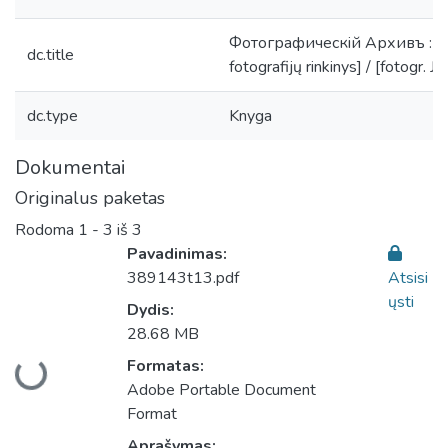
Фотографическiй Архивъ : [Viln
dc.title
fotografijų rinkinys] / [fotogr. J
dc.type
Knyga
Dokumentai
Originalus paketas
Rodoma
1 - 3 iš 3
Pavadinimas:
389143t13.pdf
Atsisi
ųsti
Dydis:
28.68 MB
Įkeliama...
Formatas:
Adobe Portable Document
Format
Aprašymas: