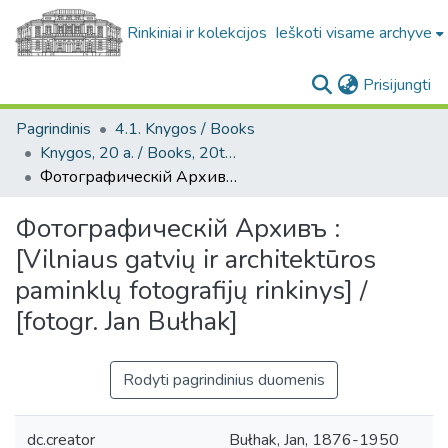
Rinkiniai ir kolekcijos
Ieškoti visame archyve
(c
Prisijungti
Pagrindinis
4.1. Knygos / Books
Knygos, 20 a. / Books, 20th century
Фотографическiй Архивъ : [Vilniaus gatvių ir architektūros paminklų fotografijų rinkinys] / [fotogr. Jan Bułhak]
Фотографическiй Архивъ :
[Vilniaus gatvių ir architektūros
paminklų fotografijų rinkinys] /
[fotogr. Jan Bułhak]
Rodyti pagrindinius duomenis
dc.creator
Bułhak, Jan, 1876-1950