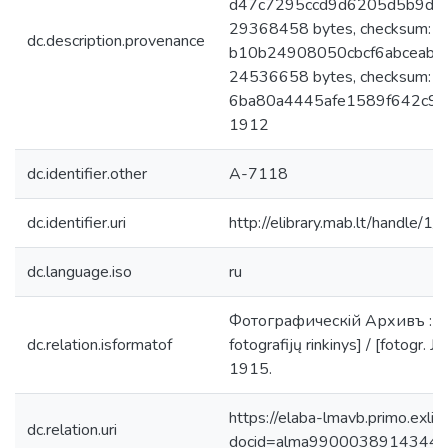
d47c7295ccd9d6205d5b9da26
29368458 bytes, checksum:
dc.description.provenance
b10b24908050cbcf6abceab65
24536658 bytes, checksum:
6ba80a4445afe1589f642c9443
1912
dc.identifier.other
A-7118
dc.identifier.uri
http://elibrary.mab.lt/handle/1
dc.language.iso
ru
Фотографическiй Архивъ : [Viln
dc.relation.isformatof
fotografijų rinkinys] / [fotogr. J
1915.
https://elaba-lmavb.primo.exlib
dc.relation.uri
docid=alma9900038914344