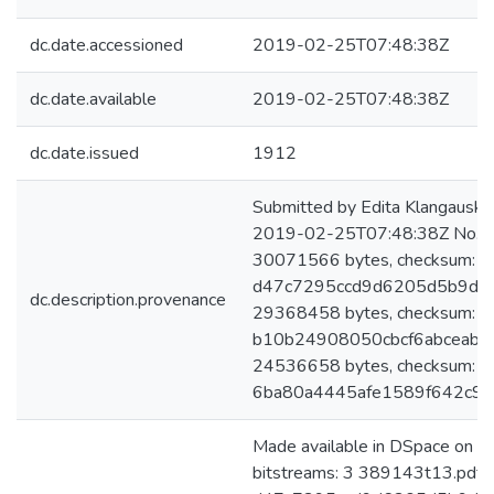
dc.date.accessioned
2019-02-25T07:48:38Z
dc.date.available
2019-02-25T07:48:38Z
dc.date.issued
1912
Submitted by Edita Klangauskai
2019-02-25T07:48:38Z No. of
30071566 bytes, checksum:
d47c7295ccd9d6205d5b9da26
dc.description.provenance
29368458 bytes, checksum:
b10b24908050cbcf6abceab65
24536658 bytes, checksum:
6ba80a4445afe1589f642c94
Made available in DSpace on 
bitstreams: 3 389143t13.pdf: