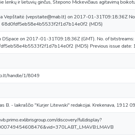
e lenkų ir lietuvių ginčus, Stepono Mickevičiaus agitavimą boikotuo
na Vepštaitė (vepstaite@mab.lt) on 2017-01-31T09:18:36Z No.
m: 68d0fdf5eb58e4b5533f2f1d7b14e0f2 (MD5)
in DSpace on 2017-01-31T09:18:36Z (GMT). No. of bitstreams
fdf5eb58e4b5533f2f1d7b14e0f2 (MD5) Previous issue date:
mab.lt/handle/1/8049
as B. - laikraščio "Kurjer Litewski" redakcijai. Krekenava, 1912 0
avb.primo.exlibrisgroup.com/discovery/fulldisplay?
0000749454608476&vid=370LABT_LMAVB:LMAVB