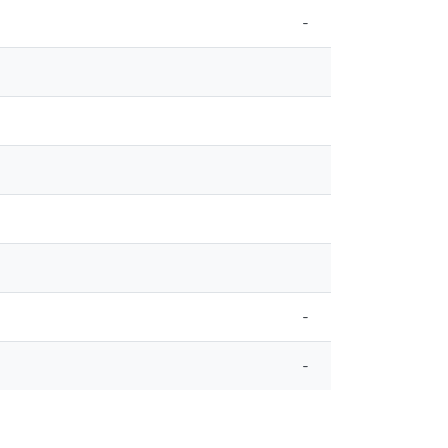
-
-
-