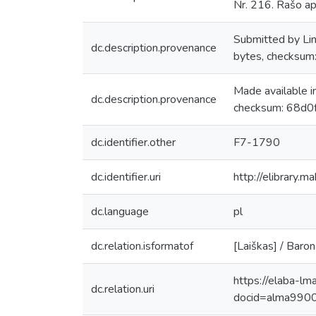
Nr. 216. Rašo api
Submitted by Li
dc.description.provenance
bytes, checksu
Made available 
dc.description.provenance
checksum: 68d0
dc.identifier.other
F7-1790
dc.identifier.uri
http://elibrary.
dc.language
pl
dc.relation.isformatof
[Laiškas] / Baron
https://elaba-lm
dc.relation.uri
docid=alma99