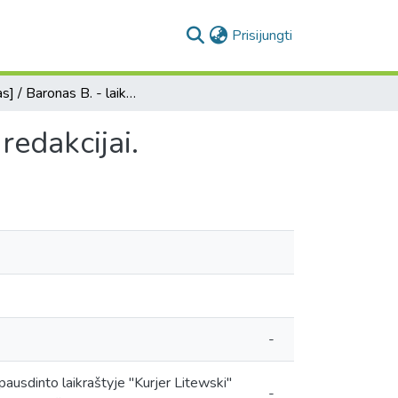
(current)
Prisijungti
[Laiškas] / Baronas B. - laikraščio "Kurjer Litewski" redakcijai.
redakcijai.
-
pausdinto laikraštyje "Kurjer Litewski"
-