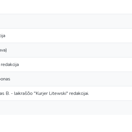
ija
uva)
 redakcija
ponas
s B. - laikraščio "Kurjer Litewski" redakcijai.