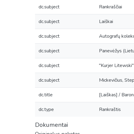
dc.subject
Rankraščiai
dc.subject
Laiškai
dc.subject
Autografų kolekc
dc.subject
Panevėžys (Liet
dc.subject
"Kurjer Litewski"
dc.subject
Mickevičius, Ste
dc.title
[Laiškas] / Barona
dc.type
Rankraštis
Dokumentai