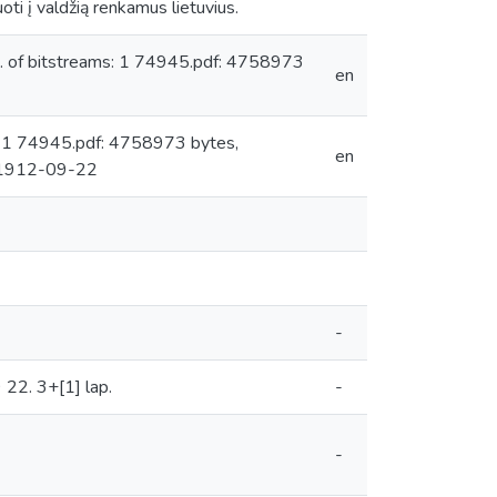
ti į valdžią renkamus lietuvius.
 of bitstreams: 1 74945.pdf: 4758973
en
: 1 74945.pdf: 4758973 bytes,
en
 1912-09-22
-
9 22. 3+[1] lap.
-
-