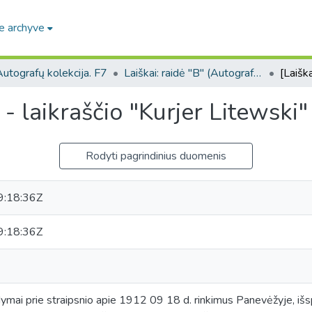
e archyve
utografų kolekcija. F7
Laiškai: raidė "B" (Autografų kolekcija. F7)
- laikraščio "Kurjer Litewski" 
Rodyti pagrindinius duomenis
:18:36Z
:18:36Z
dymai prie straipsnio apie 1912 09 18 d. rinkimus Panevėžyje, išs