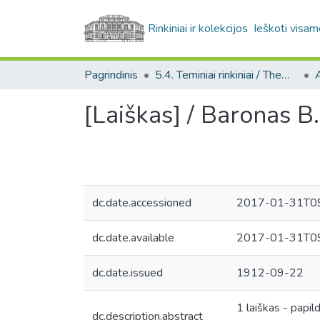
Rinkiniai ir kolekcijos
Ieškoti visam
Pagrindinis
5.4. Teminiai rinkiniai / Thematic collections
A
[Laiškas] / Baronas B. 
dc.date.accessioned
2017-01-31T09
dc.date.available
2017-01-31T09
dc.date.issued
1912-09-22
1 laiškas - papil
dc.description.abstract