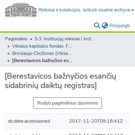
Rinkiniai ir kolekcijos
Ieškoti visame archyve
(c
Prisijungti
Pagrindinis
5.3. Institucijų rinkiniai / Institutional collections
Vilniaus kapitulos fondas. F43
Brėslauja-Chožovas (Vilniaus kapitulos fondas. F43, Bažnytinės valdos)
[Berestavicos bažnyčios esančių sidabrinių daiktų registras]
[Berestavicos bažnyčios esančių
sidabrinių daiktų registras]
Rodyti pagrindinius duomenis
dc.date.accessioned
2017-11-20T09:18:41Z