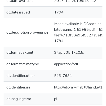
dc.date.available
2017-11-20T09:18:41Z
dc.date.issued
1794
Made available in DSpace on 
bitstreams: 1 53965.pdf: 453
dc.description.provenance
faef4718f58e95f5327a9ef566
1794
dc.format.extent
2 lap. ; 35,1x20,5.
dc.format.mimetype
application/pdf
dc.identifier.other
F43-7631
dc.identifier.uri
http://elibrary.mab.lt/handle/1
dc.language.iso
pl