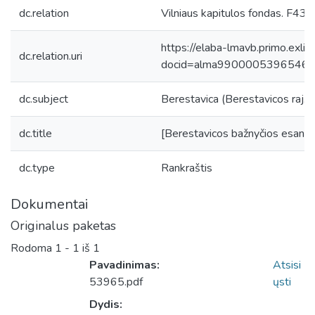
dc.relation
Vilniaus kapitulos fondas. F43,
https://elaba-lmavb.primo.exlib
dc.relation.uri
docid=alma9900005396546
dc.subject
Berestavica (Berestavicos raj., B
dc.title
[Berestavicos bažnyčios esančių 
dc.type
Rankraštis
Dokumentai
Originalus paketas
Rodoma
1 - 1 iš 1
Pavadinimas:
Atsisi
53965.pdf
ųsti
Dydis: