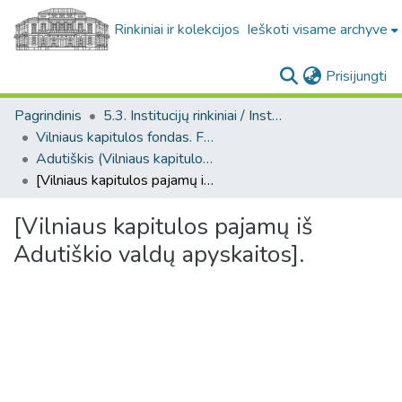
Rinkiniai ir kolekcijos
Ieškoti visame archyve
(c
Prisijungti
Pagrindinis
5.3. Institucijų rinkiniai / Institutional collections
Vilniaus kapitulos fondas. F43
Adutiškis (Vilniaus kapitulos fondas. F43. Bažnytinės valdos)
[Vilniaus kapitulos pajamų iš Adutiškio valdų apyskaitos].
[Vilniaus kapitulos pajamų iš
Adutiškio valdų apyskaitos].