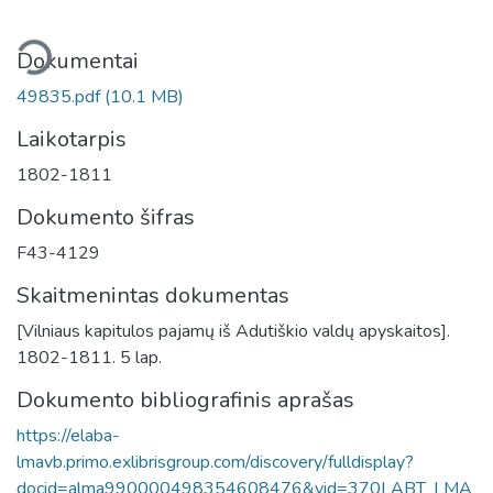
liama...
Dokumentai
49835.pdf
(10.1 MB)
Laikotarpis
1802-1811
Dokumento šifras
F43-4129
Skaitmenintas dokumentas
[Vilniaus kapitulos pajamų iš Adutiškio valdų apyskaitos].
1802-1811. 5 lap.
Dokumento bibliografinis aprašas
https://elaba-
lmavb.primo.exlibrisgroup.com/discovery/fulldisplay?
docid=alma990000498354608476&vid=370LABT_LMA