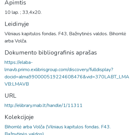
Apimtis
10 lap. ; 33,4x20.
Leidinyje
Vilniaus kapitulos fondas. F43, Bažnytinės valdos. Bihomlė
arba Volča.
Dokumento bibliografinis aprašas
https://elaba-
lmavb.primo.exlibrisgroup.com/discovery/fulldisplay?
docid=alma990000519224608476&vid=370LABT_LMA
VB:LMAVB
URL
http://elibrary.mab.lt/handle/1/11311
Kolekcijoje
Bihomlė arba Volča (Vilniaus kapitulos fondas. F43.
Bažnytinės valdos)