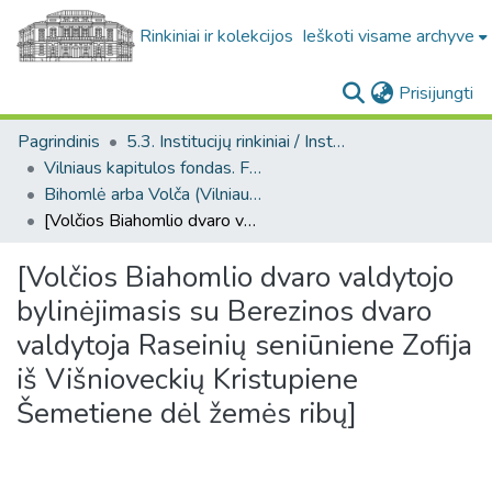
Rinkiniai ir kolekcijos
Ieškoti visame archyve
(c
Prisijungti
Pagrindinis
5.3. Institucijų rinkiniai / Institutional collections
Vilniaus kapitulos fondas. F43
Bihomlė arba Volča (Vilniaus kapitulos fondas. F43. Bažnytinės valdos)
[Volčios Biahomlio dvaro valdytojo bylinėjimasis su Berezinos dvaro valdytoja Raseinių seniūniene Zofija iš Višnioveckių Kristupiene Šemetiene dėl žemės ribų]
[Volčios Biahomlio dvaro valdytojo
bylinėjimasis su Berezinos dvaro
valdytoja Raseinių seniūniene Zofija
iš Višnioveckių Kristupiene
Šemetiene dėl žemės ribų]