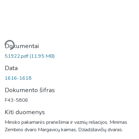
liama...
Dokumentai
51922.pdf
(11.95 MB)
Data
1616-1618
Dokumento šifras
F43-5806
Kiti duomenys
Minsko pakamarės pranešimai ir vaznių reliacijos. Minimas
Zembino dvaro Margavicų kaimas, Dziadzilavičių dvaras.