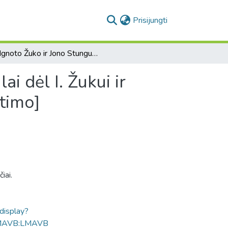
(current)
Prisijungti
[Ignoto Žuko ir Jono Stunguro raštai Vilniaus kapitulai dėl I. Žukui ir Braševičių dvarui priklausančių žemės sklypų sukeitimo]
ai dėl I. Žukui ir
itimo]
iai.
ldisplay?
MAVB:LMAVB