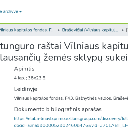
e archyve
Vilniaus kapitulos fondas. F43
Braševičiai (Vilniaus kapitulos fondas. F43. Bažnytinės valdos)
tunguro raštai Vilniaus kapitul
klausančių žemės sklypų suke
Apimtis
4 lap. ; 38x23,5.
Leidinyje
Vilniaus kapitulos fondas. F43, Bažnytinės valdos. Braševič
Dokumento bibliografinis aprašas
https://elaba-lmavb.primo.exlibrisgroup.com/discovery/ful
docid=alma990000529024608476&vid=370LABT_L