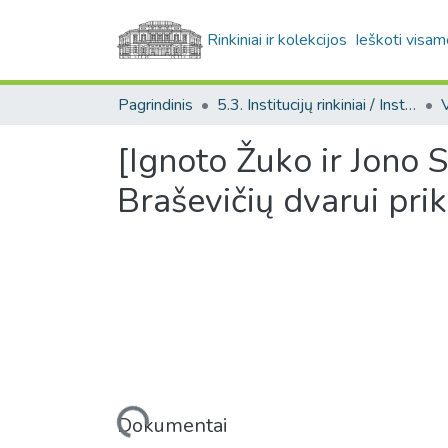
Rinkiniai ir kolekcijos
Ieškoti visam
Pagrindinis
5.3. Institucijų rinkiniai / Institutional collections
[Ignoto Žuko ir Jono S
Braševičių dvarui pri
Įkeliama...
Dokumentai