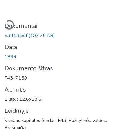
eliama...
Dokumentai
53413.pdf
(407.75 KB)
Data
1834
Dokumento šifras
F43-7159
Apimtis
1 lap. ; 12,8x18,5.
Leidinyje
Vilniaus kapitulos fondas. F43, Bažnytinės valdos.
Braševičiai.