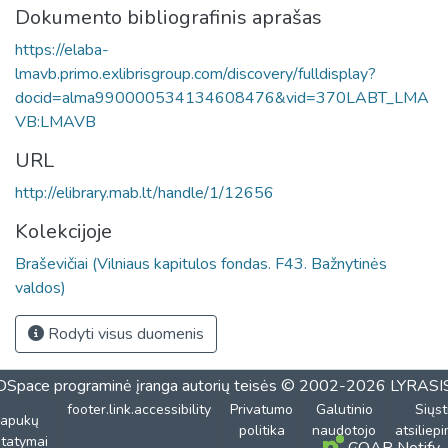
Dokumento bibliografinis aprašas
https://elaba-
lmavb.primo.exlibrisgroup.com/discovery/fulldisplay?
docid=alma990000534134608476&vid=370LABT_LMA
VB:LMAVB
URL
http://elibrary.mab.lt/handle/1/12656
Kolekcijoje
Braševičiai (Vilniaus kapitulos fondas. F43. Bažnytinės
valdos)
Rodyti visus duomenis
DSpace programinė įranga
autorių teisės © 2002-2026
LYRASI
footer.link.accessibility
Privatumo
Galutinio
Siųst
lapukų
politika
naudotojo
atsiliep
tatymai
COAR Notify