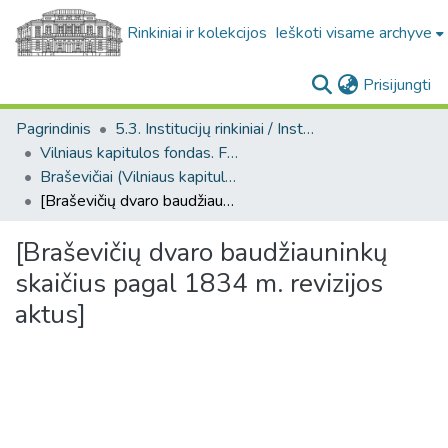
Rinkiniai ir kolekcijos
Ieškoti visame archyve
(c
Prisijungti
Pagrindinis
5.3. Institucijų rinkiniai / Institutional collections
Vilniaus kapitulos fondas. F43
Braševičiai (Vilniaus kapitulos fondas. F43. Bažnytinės valdos)
[Braševičių dvaro baudžiauninkų skaičius pagal 1834 m. revizijos aktus]
[Braševičių dvaro baudžiauninkų
skaičius pagal 1834 m. revizijos
aktus]