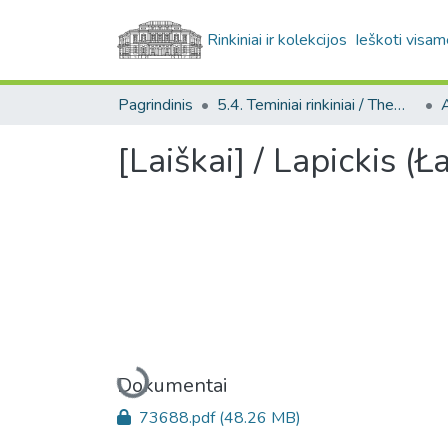
Rinkiniai ir kolekcijos
Ieškoti visam
Pagrindinis
5.4. Teminiai rinkiniai / Thematic collections
A
[Laiškai] / Lapickis (
Įkeliama...
Dokumentai
73688.pdf
(48.26 MB)