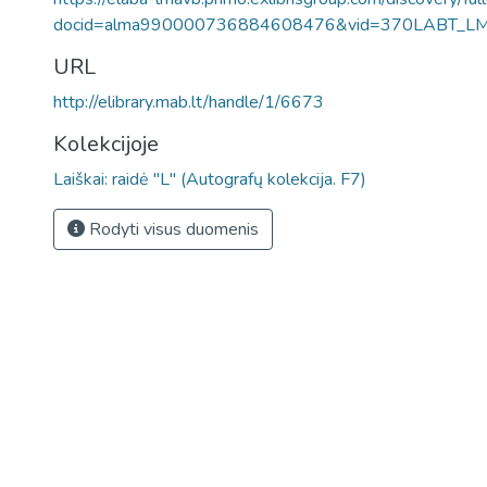
docid=alma990000736884608476&vid=370LABT_L
URL
http://elibrary.mab.lt/handle/1/6673
Kolekcijoje
Laiškai: raidė "L" (Autografų kolekcija. F7)
Rodyti visus duomenis