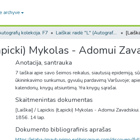
e archyve
utografų kolekcija. F7
Laiškai: raidė "L" (Autografų kolekcija. F7)
Łapicki) Mykolas - Adomui Zava
Anotacija, santrauka
7 laiškai apie savo šeimos reikalus, siautusią epidemiją, sū
ūkininkavimo sunkumus, gyvulių pardavimą Varšuvoje; api
kalendorių, knygų atsiuntimą. Yra knygų sąrašai.
Skaitmenintas dokumentas
[Laiškai] / Lapickis (Łapicki) Mykolas - Adomui Zavadskiui
1856. 14 lap.
Dokumento bibliografinis aprašas
https://elaba-lmavb.primo.exlibrisgroup.com/discovery/ful