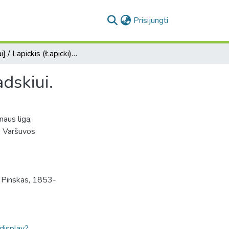
(current)
Prisijungti
[Laiškai] / Lapickis (Łapicki) Mykolas - Adomui Zavadskiui.
dskiui.
naus ligą,
e Varšuvos
. Pinskas, 1853-
ldisplay?