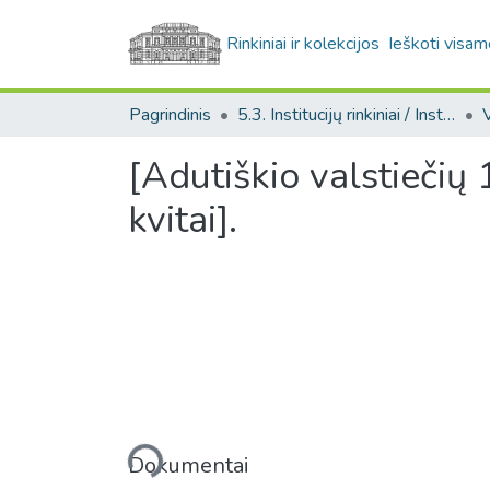
Rinkiniai ir kolekcijos
Ieškoti visam
Pagrindinis
5.3. Institucijų rinkiniai / Institutional collections
[Adutiškio valstieči
kvitai].
Įkeliama...
Dokumentai