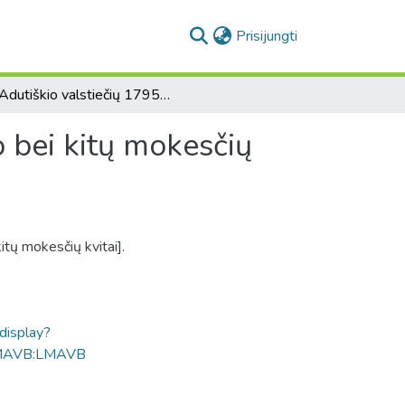
(current)
Prisijungti
[Adutiškio valstiečių 1795-1816 m. sumokėtų činšo bei kitų mokesčių kvitai].
 bei kitų mokesčių
tų mokesčių kvitai].
ldisplay?
MAVB:LMAVB