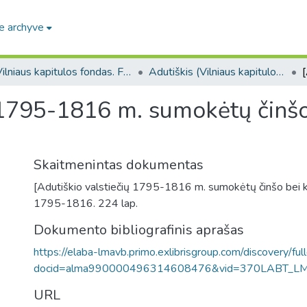
e archyve
Vilniaus kapitulos fondas. F43
Adutiškis (Vilniaus kapitulos fondas. F43. Bažnytinės valdos)
ų 1795-1816 m. sumokėtų činšo
Skaitmenintas dokumentas
[Adutiškio valstiečių 1795-1816 m. sumokėtų činšo bei ki
1795-1816. 224 lap.
Dokumento bibliografinis aprašas
https://elaba-lmavb.primo.exlibrisgroup.com/discovery/ful
docid=alma990000496314608476&vid=370LABT_L
URL