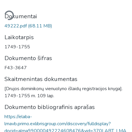
liama...
Dokumentai
49222.pdf
(68.11 MB)
Laikotarpis
1749-1755
Dokumento šifras
F43-3647
Skaitmenintas dokumentas
[Drujos dominikonų vienuolyno išlaidų registracijos knyga].
1749-1755 m. 109 lap.
Dokumento bibliografinis aprašas
https://elaba-
lmavb.primo.exlibrisgroup.com/discovery/fulldisplay?
docid=alma990000492224608476&vid=370LABT_LMA