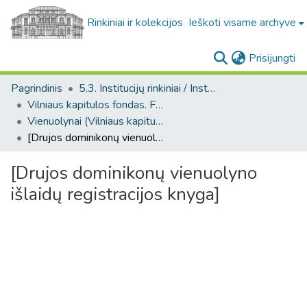
Rinkiniai ir kolekcijos
Ieškoti visame archyve
(c
Prisijungti
Pagrindinis
5.3. Institucijų rinkiniai / Institutional collections
Vilniaus kapitulos fondas. F43
Vienuolynai (Vilniaus kapitulos fondas. F43. Bažnytinių įstaigų bendro pobūdžio dokumentai)
[Drujos dominikonų vienuolyno išlaidų registracijos knyga]
[Drujos dominikonų vienuolyno
išlaidų registracijos knyga]