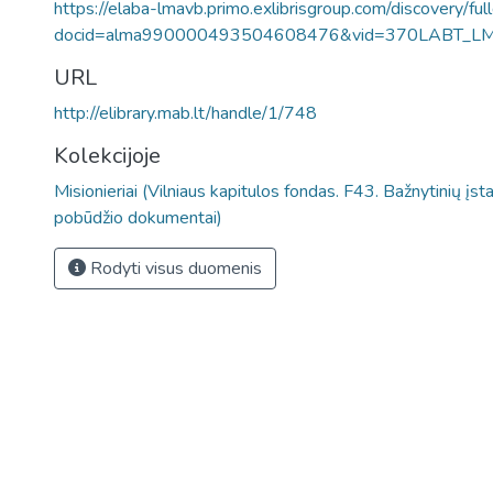
https://elaba-lmavb.primo.exlibrisgroup.com/discovery/ful
docid=alma990000493504608476&vid=370LABT_L
URL
http://elibrary.mab.lt/handle/1/748
Kolekcijoje
Misionieriai (Vilniaus kapitulos fondas. F43. Bažnytinių įs
pobūdžio dokumentai)
Rodyti visus duomenis