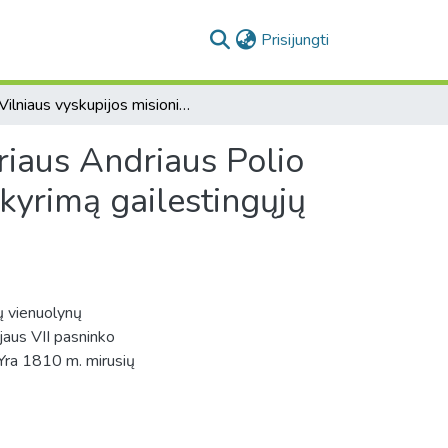
(current)
Prisijungti
[Vilniaus vyskupijos misionierių vienuolynų vizitatoriaus Andriaus Polio pranešimas apie popiežiaus Pijaus VII pasninko paskyrimą gailestingųjų seserų ir misionierių vienuoliams ... ]
oriaus Andriaus Polio
kyrimą gailestingųjų
ų vienuolynų
jaus VII pasninko
 Yra 1810 m. mirusių