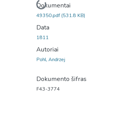
Įkeliama...
Dokumentai
49350.pdf
(531.8 KB)
Data
1811
Autoriai
Pohl, Andrzej
Dokumento šifras
F43-3774