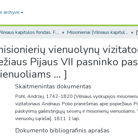
e archyve
Vilniaus kapitulos fondas. F43
Misionieriai (Vilniaus kapitulos fondas. F43. Bažnytinių įstaigų bendro pobūdžio dokumentai)
isionierių vienuolynų vizitat
žiaus Pijaus VII pasninko pas
ienuoliams ... ]
Skaitmenintas dokumentas
Pohl, Andrzej, 1742-1820 [Vilniaus vyskupijos misionieri
vizitatoriaus Andriaus Polio pranešimas apie popiežiaus Pi
paskyrimą gailestingųjų seserų ir misionierių vienuoliams.
vienuolių sąrašai]. 1811. 1 lap.
Dokumento bibliografinis aprašas