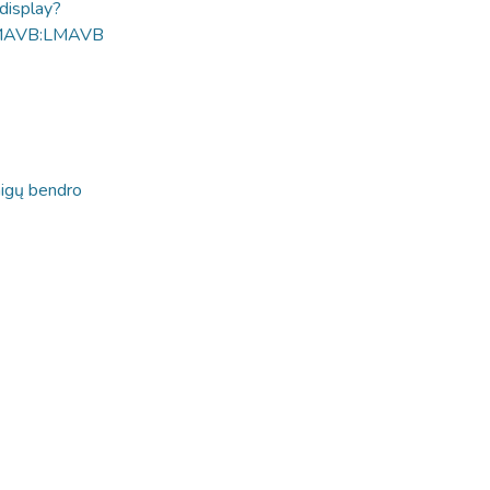
ldisplay?
MAVB:LMAVB
taigų bendro