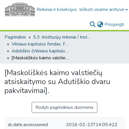
Rinkiniai ir kolekcijos
Ieškoti visame archyve
(c
Prisijungti
Pagrindinis
5.3. Institucijų rinkiniai / Institutional collections
Vilniaus kapitulos fondas. F43
Adutiškis (Vilniaus kapitulos fondas. F43. Bažnytinės valdos)
[Maskoliškės kaimo valstiečių atsiskaitymo su Adutiškio dvaru pakvitavimai].
[Maskoliškės kaimo valstiečių
atsiskaitymo su Adutiškio dvaru
pakvitavimai].
Rodyti pagrindinius duomenis
dc.date.accessioned
2016-02-23T14:05:42Z