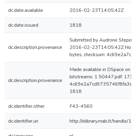
dc.date.available
2016-02-23T14:05:42Z
dc.date.issued
1818
Submitted by Audronė Steponai
dc.description.provenance
2016-02-23T14:05:42Z No. of
bytes, checksum: 4c69e2a7
Made available in DSpace on 
bitstreams: 1 50447.pdf: 173
dc.description.provenance
4c69e2a7cd9735746f8fa3c771
1818
dc.identifier.other
F43-4560
dc.identifier.uri
http://elibrary.mab.lt/handle/1