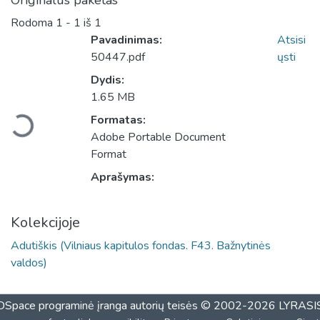
Originalus paketas
Rodoma
1 - 1 iš 1
Pavadinimas:
Atsisi
50447.pdf
ųsti
Dydis:
Įkeliama...
1.65 MB
Formatas:
Adobe Portable Document
Format
Aprašymas:
Kolekcijoje
Adutiškis (Vilniaus kapitulos fondas. F43. Bažnytinės
valdos)
DSpace programinė įranga
autorių teisės © 2002-2026
LYRASI