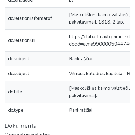
dc.language
pl
[Maskoliškės kaimo valstiečių a
dc.relation.isformatof
pakvitavimai]. 1818. 2 lap.
https://elaba-lmavb.primo.exlib
dc.relation.uri
docid=alma9900005044746
dc.subject
Rankraščiai
dc.subject
Vilniaus katedros kapitula - Ran
[Maskoliškės kaimo valstiečių a
dc.title
pakvitavimai].
dc.type
Rankraščiai
Dokumentai