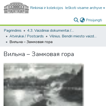
Rinkiniai ir kolekcijos
Ieškoti visame archyve
(c
Prisijungti
Pagrindinis
4.3. Vaizdiniai dokumentai / Visual documents
Atvirukai / Postcards
Vilnius. Bendri miesto vaizdai : miesto ir jo apylinkių fotografinių atvirukų rinkinys
Вильна – Замковая гора
Вильна – Замковая гора