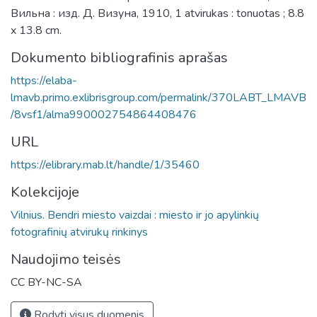
Вильна : изд. Д. Визуна, 1910, 1 atvirukas : tonuotas ; 8.8
x 13.8 cm.
Dokumento bibliografinis aprašas
https://elaba-
lmavb.primo.exlibrisgroup.com/permalink/370LABT_LMAVB
/8vsf1/alma990002754864408476
URL
https://elibrary.mab.lt/handle/1/35460
Kolekcijoje
Vilnius. Bendri miesto vaizdai : miesto ir jo apylinkių
fotografinių atvirukų rinkinys
Naudojimo teisės
CC BY-NC-SA
Rodyti visus duomenis