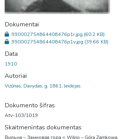
Dokumentai
990002754864408476p1r.jpg
(60.2 KB)
990002754864408476p1v.jpg
(39.66 KB)
Data
1910
Autoriai
Vizūnas, Davydas, g. 1861, leidėjas
Dokumento šifras
Atv-103/1019
Skaitmenintas dokumentas
Вильна – Замковая гора = Wilno – Góra Zamkowa,