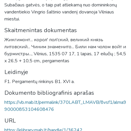
Subačiaus gatvės, o taip pat atliekamą nuo domininkonų
vandentiekio Vingrio šaltinio vandenį dovanoja Vilniaus
miestui.
Skaitmenintas dokumentas
Жикгимонт... корол' пол'ский, великий князь
литовский... Чиним знаменито... Били нам чолом войт и
бурмистры..., Vilnius, 1535 07 17, 1 lapas, 17 eilučių ; 54,5
x 26,5 + 10,5 cm., pergamentas
Leidinyje
F1. Pergamentų rinkinys B1. XVI a.
Dokumento bibliografinis aprašas
https://vb.mab.lt/permalink/370LABT_LMAVB/8vsf1/alma9
90000853104608476
URL
https://elibrary.mab.lt/handle/1/36242