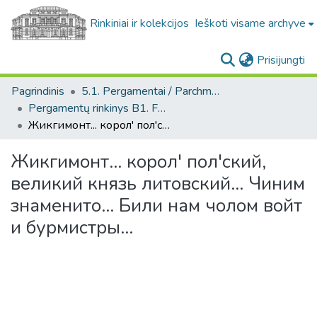
Rinkiniai ir kolekcijos
Ieškoti visame archyve
(c
Prisijungti
Pagrindinis
5.1. Pergamentai / Parchments
Pergamentų rinkinys B1. F1 / Parchment collection B1. F1
Жикгимонт... корол' пол'ский, великий князь литовский... Чиним знаменито... Били нам чолом войт и бурмистры...
Жикгимонт... корол' пол'ский,
великий князь литовский... Чиним
знаменито... Били нам чолом войт
и бурмистры...