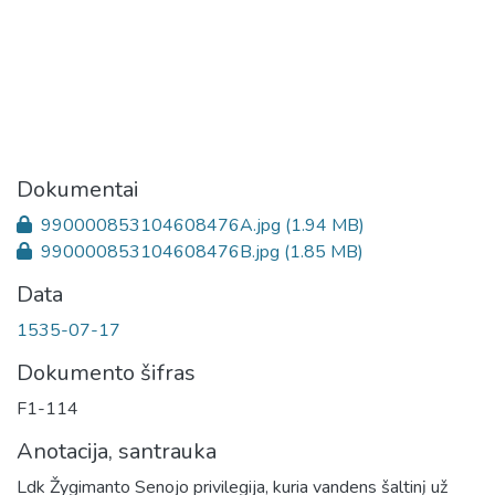
Dokumentai
990000853104608476A.jpg
(1.94 MB)
990000853104608476B.jpg
(1.85 MB)
Data
1535-07-17
Dokumento šifras
F1-114
Anotacija, santrauka
Ldk Žygimanto Senojo privilegija, kuria vandens šaltinį už